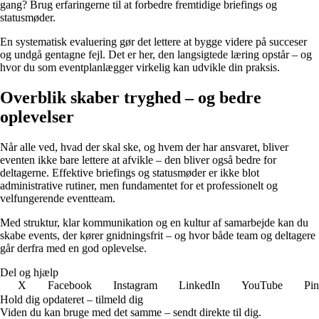
gang? Brug erfaringerne til at forbedre fremtidige briefings og
statusmøder.
En systematisk evaluering gør det lettere at bygge videre på succeser
og undgå gentagne fejl. Det er her, den langsigtede læring opstår – og
hvor du som eventplanlægger virkelig kan udvikle din praksis.
Overblik skaber tryghed – og bedre
oplevelser
Når alle ved, hvad der skal ske, og hvem der har ansvaret, bliver
eventen ikke bare lettere at afvikle – den bliver også bedre for
deltagerne. Effektive briefings og statusmøder er ikke blot
administrative rutiner, men fundamentet for et professionelt og
velfungerende eventteam.
Med struktur, klar kommunikation og en kultur af samarbejde kan du
skabe events, der kører gnidningsfrit – og hvor både team og deltagere
går derfra med en god oplevelse.
Del og hjælp
X
Facebook
Instagram
LinkedIn
YouTube
Pin
Hold dig opdateret – tilmeld dig
Viden du kan bruge med det samme – sendt direkte til dig.