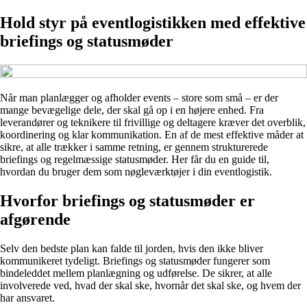
Hold styr på eventlogistikken med effektive
briefings og statusmøder
Når man planlægger og afholder events – store som små – er der
mange bevægelige dele, der skal gå op i en højere enhed. Fra
leverandører og teknikere til frivillige og deltagere kræver det overblik,
koordinering og klar kommunikation. En af de mest effektive måder at
sikre, at alle trækker i samme retning, er gennem strukturerede
briefings og regelmæssige statusmøder. Her får du en guide til,
hvordan du bruger dem som nøgleværktøjer i din eventlogistik.
Hvorfor briefings og statusmøder er
afgørende
Selv den bedste plan kan falde til jorden, hvis den ikke bliver
kommunikeret tydeligt. Briefings og statusmøder fungerer som
bindeleddet mellem planlægning og udførelse. De sikrer, at alle
involverede ved, hvad der skal ske, hvornår det skal ske, og hvem der
har ansvaret.