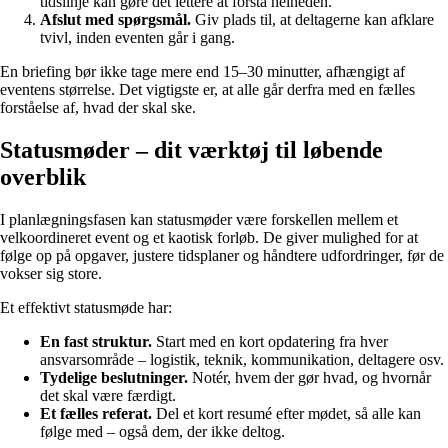
tidslinje kan gøre det lettere at forstå helheden.
Afslut med spørgsmål.
Giv plads til, at deltagerne kan afklare
tvivl, inden eventen går i gang.
En briefing bør ikke tage mere end 15–30 minutter, afhængigt af
eventens størrelse. Det vigtigste er, at alle går derfra med en fælles
forståelse af, hvad der skal ske.
Statusmøder – dit værktøj til løbende
overblik
I planlægningsfasen kan statusmøder være forskellen mellem et
velkoordineret event og et kaotisk forløb. De giver mulighed for at
følge op på opgaver, justere tidsplaner og håndtere udfordringer, før de
vokser sig store.
Et effektivt statusmøde har:
En fast struktur.
Start med en kort opdatering fra hver
ansvarsområde – logistik, teknik, kommunikation, deltagere osv.
Tydelige beslutninger.
Notér, hvem der gør hvad, og hvornår
det skal være færdigt.
Et fælles referat.
Del et kort resumé efter mødet, så alle kan
følge med – også dem, der ikke deltog.