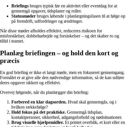
Briefings
bruges typisk før en aktivitet eller eventdag for at
gennemgå opgaver, tidsplaner og roller.
Statusmøder
bruges løbende i planlægningsfasen til at følge op
på fremdrift, udfordringer og ændringer.
Når disse møder afholdes effektivt, reduceres risikoen for
misforståelser, dobbeltarbejde og forsinkelser – og det skaber ro og
tillid i teamet.
Planlæg briefingen – og hold den kort og
præcis
En god briefing er ikke et langt møde, men en fokuseret gennemgang.
Formålet er at give alle den nødvendige information, så de kan udføre
deres opgaver sikkert og effektivt.
Overvej følgende, når du planlægger din briefing:
Forbered en klar dagsorden.
Hvad skal gennemgås, og i
hvilken rækkefølge?
Hold fokus på det praktiske.
Gennemgå tidsplan,
kontaktpersoner, sikkerhed, adgangsforhold og nødsituationer.
Brug visuelle hjælpemidler.
Et printet overblik, et kort eller en