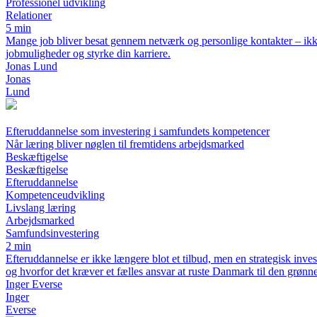
Professionel udvikling
Relationer
5 min
Mange job bliver besat gennem netværk og personlige kontakter – ikke v
jobmuligheder og styrke din karriere.
Jonas Lund
Jonas
Lund
Efteruddannelse som investering i samfundets kompetencer
Når læring bliver nøglen til fremtidens arbejdsmarked
Beskæftigelse
Beskæftigelse
Efteruddannelse
Kompetenceudvikling
Livslang læring
Arbejdsmarked
Samfundsinvestering
2 min
Efteruddannelse er ikke længere blot et tilbud, men en strategisk inves
og hvorfor det kræver et fælles ansvar at ruste Danmark til den grønne 
Inger Everse
Inger
Everse