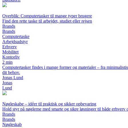
Overblik: Computertasker til mange typer brugere
Find den rette taske til arbejdet, studiet eller rejsen
Brands
Brands
Computertaske
Arbejdsudstyr
Erhverv
Mobilitet
Kontorliv
2 min
Computertasker findes i mange former og materialer – fra minimalistisk
dit behov.
Jonas Lund
Jonas
Lund
Nøgleskabe – idéer til praktisk og sikker opbevaring
Hold styr på nøglerne med smarte og sikre løsninger til både erhverv 
Brands
Brands
Nøgleskab