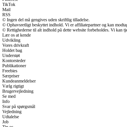
TikTok
Mail
RSS
© Ingen del må gengives uden skriftlig tilladelse.
© Ophavsretligt beskyttet indhold. Vi er affiliatepartner og kan modt
© Rettighederne til alt indhold på dette website forbeholdes. Vi kan 
Lær os at kende
Udvikling
Vores drivkraft
Holdet bag
Understøt
Kontorsteder
Publikationer
Freebies
Særpriser
Kundeanmeldelser
Vælg rigtigt
Brugervejledning
Se med
Info
Svar på spørgsmål
Vejledning
Udtalelse
Job
Tip os