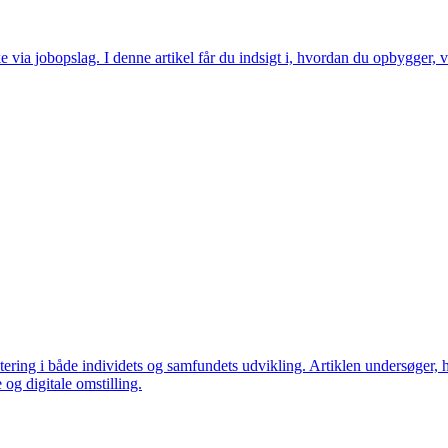
ia jobopslag. I denne artikel får du indsigt i, hvordan du opbygger, ved
tering i både individets og samfundets udvikling. Artiklen undersøger, h
og digitale omstilling.