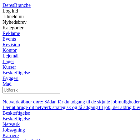
Deres
Branche
Log ind
Tilmeld nu
Nyhedsbrev
Kategorier
Reklame
Events
Revision
Kontor
Lejemål
Lager
Kurser
Beskæftigelse
Byggeri
Mad
Netværk åbner døre: Sådan får du adgang til de skjulte jobmuligheder
Lær at bruge dit netværk strategisk og få adgang til job, der aldrig bliv
Beskæftigelse
Beskæftigelse
Netværk
Jobsøgning
Karriere