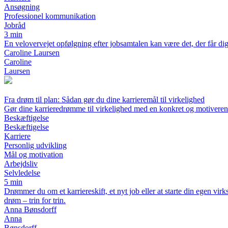
Ansøgning
Professionel kommunikation
Jobråd
3 min
En velovervejet opfølgning efter jobsamtalen kan være det, der får dig t
Caroline Laursen
Caroline
Laursen
Fra drøm til plan: Sådan gør du dine karrieremål til virkelighed
Gør dine karrieredrømme til virkelighed med en konkret og motivere
Beskæftigelse
Beskæftigelse
Karriere
Personlig udvikling
Mål og motivation
Arbejdsliv
Selvledelse
5 min
Drømmer du om et karriereskift, et nyt job eller at starte din egen vi
drøm – trin for trin.
Anna Bønsdorff
Anna
Bønsdorff