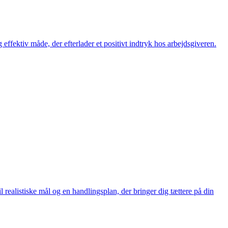
 effektiv måde, der efterlader et positivt indtryk hos arbejdsgiveren.
 realistiske mål og en handlingsplan, der bringer dig tættere på din