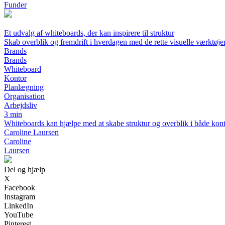
Funder
Et udvalg af whiteboards, der kan inspirere til struktur
Skab overblik og fremdrift i hverdagen med de rette visuelle værktøje
Brands
Brands
Whiteboard
Kontor
Planlægning
Organisation
Arbejdsliv
3 min
Whiteboards kan hjælpe med at skabe struktur og overblik i både kontor
Caroline Laursen
Caroline
Laursen
Del og hjælp
X
Facebook
Instagram
LinkedIn
YouTube
Pinterest