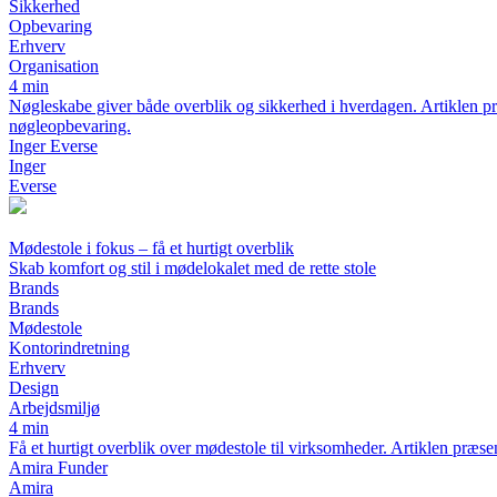
Sikkerhed
Opbevaring
Erhverv
Organisation
4 min
Nøgleskabe giver både overblik og sikkerhed i hverdagen. Artiklen præs
nøgleopbevaring.
Inger Everse
Inger
Everse
Mødestole i fokus – få et hurtigt overblik
Skab komfort og stil i mødelokalet med de rette stole
Brands
Brands
Mødestole
Kontorindretning
Erhverv
Design
Arbejdsmiljø
4 min
Få et hurtigt overblik over mødestole til virksomheder. Artiklen præsent
Amira Funder
Amira