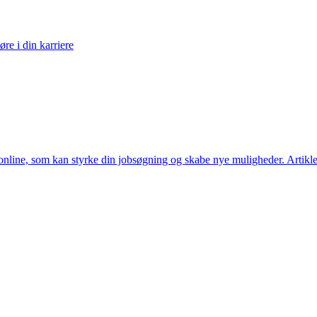
øre i din karriere
line, som kan styrke din jobsøgning og skabe nye muligheder. Artiklen 