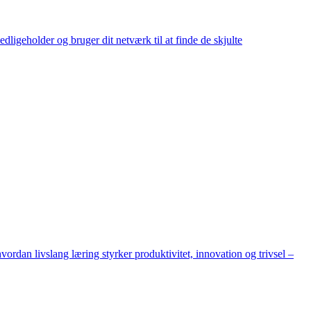
ligeholder og bruger dit netværk til at finde de skjulte
vordan livslang læring styrker produktivitet, innovation og trivsel –