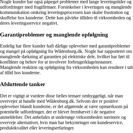
Nogle kunder har også påpeget problemer med lange leveringstider og
udfordringer med fragtfirmaer. Forsinkelser i leveringen og manglende
kommunikation omkring leveringsprocessen kan skabe frustration og
skuffelse hos kunderne. Dette kan påvirke tilliden til virksomheden og
deres leveringsservice negativt.
Garantiproblemer og manglende opfølgning
Endelig har flere kunder haft dårlige oplevelser med garantiproblemer
og mangel på opfølgning fra Wildenburg.dk. Nogle har rapporteret om
manglende dækning af garantien på elektriske dele, hvilket har ført til
konflikter og behov for at involvere forbrugerklageinstanser.
Manglende reaktion og opfølgning fra virksomheden kan resultere i tab
af tillid hos kunderne.
Afsluttende tanker
Det er vigtigt at vurdere disse fælles temaer omhyggeligt, når man
overvejer at handle med Wildenburg.dk. Selvom der er positive
oplevelser blandt kunderne, er det afgørende at være opmærksom på
potentielle udfordringer, der er blevet fremhævet i de negative
anmeldelser. Det anbefales at undersøge virksomheden nærmere og
overveje alternativer, hvis man har bekymringer om kundeservice,
produktkvalitet eller leveringserfaringer.