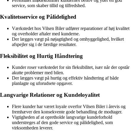
Personalet imødekommer kundernes behov og yder en god
service, som skaber tillid og tilfredshed.
Kvalitetsservice og Pålidelighed
Værkstedet hos Vilsen Biler udfører reparationer af høj kvalitet
og overholder aftaler med kunderne.
Der lægges vægt på nøjagtighed og omhyggelighed, hvilket
afspejler sig i de færdige resultater.
Fleksibilitet og Hurtig Håndtering
Kunder roser værkstedet for sin fleksibilitet, især når der opstår
akutte problemer med bilen.
Der lægges vægt på hurtig og effektiv håndtering af både
planlagte og uforudsete opgaver.
Langvarige Relationer og Kundeloyalitet
Flere kunder har været loyale overfor Vilsen Biler i årevis og
fremhæver den konsekvente gode behandling de modtager.
Vigtigheden af at opretholde langvarige kundeforhold
understreges af den gode service og pålidelighed, som
virksomheden leverer.