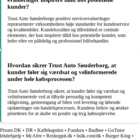
kunder?
Trust Auto Sønderborgs positive serviceevalueringer
repræsenterer virksomhedens høje standarder for kundeservice
og kvalitetsbiler. Kundeloyalitet og tilfredshed er centrale
elementer, der kan inspirere tillid hos potentielle kunder, som
leder efter en pålidelig og professionel bilforhandler.
Hvordan sikrer Trust Auto Sønderborg, at
kunder føler sig værdsat og velinformerede
under hele købsprocessen?
Trust Auto Sønderborg sikrer, at kunder føler sig værdsat og
velinformerede ved at tilbyde personlig og kompetent
rådgivning, gennemgang af bilen ved levering og løbende
opdateringer om handelsprocessen. Kundens behov og ønsker
prioriteres for at skabe en positiv og tryg købsoplevelse.
Pixum DK
•
DR
•
Kaffekapslen
•
Foodora
•
Budbee
•
GoTutor
lektiehjælp
•
McAfee
•
Reshoppit.dk
•
bulk.com/dk
•
Burger King
•