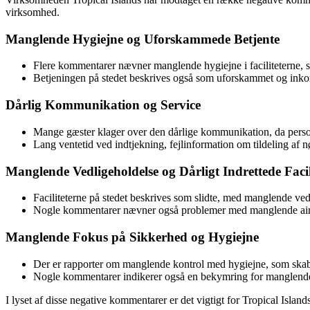
virksomhed.
Manglende Hygiejne og Uforskammede Betjente
Flere kommentarer nævner manglende hygiejne i faciliteterne, s
Betjeningen på stedet beskrives også som uforskammet og inkom
Dårlig Kommunikation og Service
Mange gæster klager over den dårlige kommunikation, da persona
Lang ventetid ved indtjekning, fejlinformation om tildeling a
Manglende Vedligeholdelse og Dårligt Indrettede Facil
Faciliteterne på stedet beskrives som slidte, med manglende vedl
Nogle kommentarer nævner også problemer med manglende aircon
Manglende Fokus på Sikkerhed og Hygiejne
Der er rapporter om manglende kontrol med hygiejne, som skaber
Nogle kommentarer indikerer også en bekymring for manglende si
I lyset af disse negative kommentarer er det vigtigt for Tropical Isla