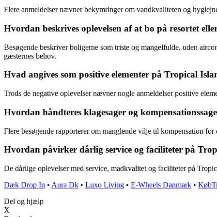
Flere anmeldelser nævner bekymringer om vandkvaliteten og hygiejnen 
Hvordan beskrives oplevelsen af at bo på resortet eller
Besøgende beskriver boligerne som triste og mangelfulde, uden airco
gæsternes behov.
Hvad angives som positive elementer på Tropical Islan
Trods de negative oplevelser nævner nogle anmeldelser positive element
Hvordan håndteres klagesager og kompensationssager 
Flere besøgende rapporterer om manglende vilje til kompensation for d
Hvordan påvirker dårlig service og faciliteter på Trop
De dårlige oplevelser med service, madkvalitet og faciliteter på Tropical
Dæk Drop In
•
Aura Dk
•
Luxo Living
•
E-Wheels Danmark
•
KøbTr
Del og hjælp
X