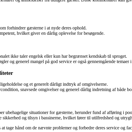
om forhindrer gæsterne i at nyde deres ophold.
petent, hvilket giver en dårlig oplevelse for besøgende.
let ikke taler engelsk eller kun har begrænset kendskab til sproget.
f nøgler og generel mangel på god service er også gennemgående temaer
iteter
igeholdelse og et generelt dårligt indtryk af omgivelserne.
dition, snavsede omgivelser og generel dårlig indretning af både bol
 ubehagelige situationer for gæsterne, herunder fund af afføring i po
kkerhed og tilsyn i bassinerne, hvilket fører til utilfredshed og utryg
nds at tage hånd om de nævnte problemer og forbedre deres service og faci