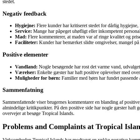
stedet.
Negativ feedback
Hygiejne:
Flere kunder har kritiseret stedet for dårlig hygiejne
Service:
Mange har påpeget uhøfligt eller inkompetent personal
Mad:
Flere kommenterer, at maden var af ringe kvalitet og priser
Faciliteter:
Kunder har bemærket slidte omgivelser, mangel på 
Positive elementer
Vandland:
Nogle besøgende har rost det varme vand, udvalget 
Værelser:
Enkelte gæster har haft positive oplevelser med ove
Muligheder for børn:
Familier med børn har fundet passende akti
Sammenfatning
Sammenfattende viser brugernes kommentarer en blanding af positive o
almindelige kritikpunkter. På den positive side har nogle gæster haft g
overvejer at besøge Tropical Islands.
Problems and Complaints at Tropical Islan
Virksomheden Tropical Islands har modtaget en række negative kommen