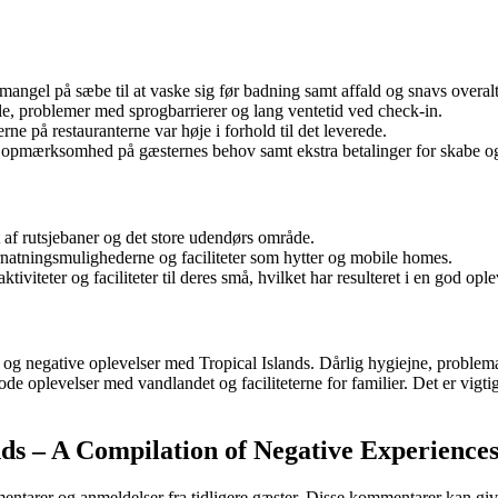
, mangel på sæbe til at vaske sig før badning samt affald og snavs overalt
e, problemer med sprogbarrierer og lang ventetid ved check-in.
ne på restauranterne var høje i forhold til det leverede.
opmærksomhed på gæsternes behov samt ekstra betalinger for skabe og a
af rutsjebaner og det store udendørs område.
rnatningsmulighederne og faciliteter som hytter og mobile homes.
viteter og faciliteter til deres små, hvilket har resulteret i en god ople
g negative oplevelser med Tropical Islands. Dårlig hygiejne, problema
ode oplevelser med vandlandet og faciliteterne for familier. Det er vigt
ds – A Compilation of Negative Experience
tarer og anmeldelser fra tidligere gæster. Disse kommentarer kan give 