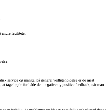
.
ndre faciliteter.
velse.
tisk service og mangel på generel vedligeholdelse er de mest
igt at tage højde for både den negative og positive feedback, når man
s
os et indblik i de problemer og klager, som folk har haft med denne