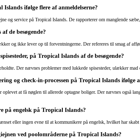
 Islands ifølge flere af anmeldelserne?
iejne og service på Tropical Islands. De rapporterer om manglende sæbe,
s af de besøgende?
ker og ikke lever op til forventningerne. Der refereres til smag af affø
spisesteder, på Tropical Islands af de besøgende?
ligeholdte. Der nævnes problemer med lukkede spisesteder, ulækker mad o
ing og check-in-processen på Tropical Islands ifølge 
 oplevet at få nøglen til allerede optagne boliger. Der nævnes også l
e på engelsk på Tropical Islands?
nset eller ingen evne til at kommunikere på engelsk, hvilket har skabt u
giejnen ved poolområderne på Tropical Islands?