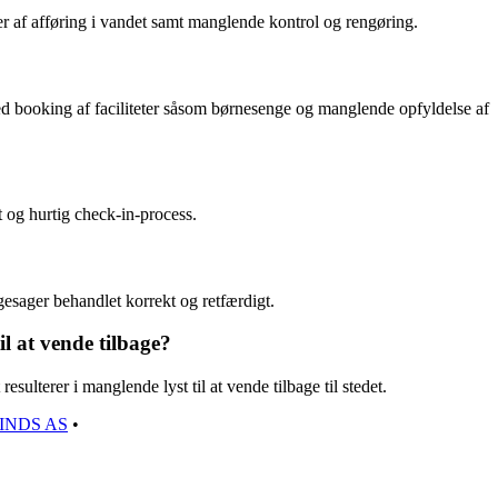
r af afføring i vandet samt manglende kontrol og rengøring.
d booking af faciliteter såsom børnesenge og manglende opfyldelse af
t og hurtig check-in-process.
esager behandlet korrekt og retfærdigt.
il at vende tilbage?
esulterer i manglende lyst til at vende tilbage til stedet.
INDS AS
•