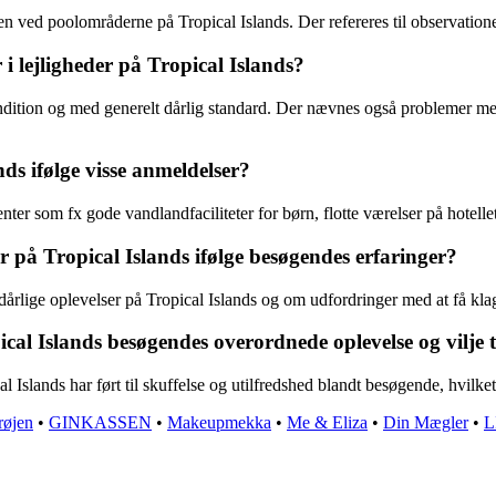
ved poolområderne på Tropical Islands. Der refereres til observatione
 i lejligheder på Tropical Islands?
ndition og med generelt dårlig standard. Der nævnes også problemer me
ds ifølge visse anmeldelser?
er som fx gode vandlandfaciliteter for børn, flotte værelser på hotelle
på Tropical Islands ifølge besøgendes erfaringer?
årlige oplevelser på Tropical Islands og om udfordringer med at få klag
ical Islands besøgendes overordnede oplevelse og vilje t
 Islands har ført til skuffelse og utilfredshed blandt besøgende, hvilket r
øjen
•
GINKASSEN
•
Makeupmekka
•
Me & Eliza
•
Din Mægler
•
L