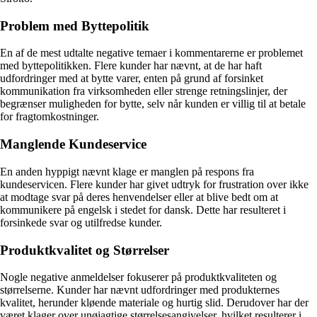
Problem med Byttepolitik
En af de mest udtalte negative temaer i kommentarerne er problemet
med byttepolitikken. Flere kunder har nævnt, at de har haft
udfordringer med at bytte varer, enten på grund af forsinket
kommunikation fra virksomheden eller strenge retningslinjer, der
begrænser muligheden for bytte, selv når kunden er villig til at betale
for fragtomkostninger.
Manglende Kundeservice
En anden hyppigt nævnt klage er manglen på respons fra
kundeservicen. Flere kunder har givet udtryk for frustration over ikke
at modtage svar på deres henvendelser eller at blive bedt om at
kommunikere på engelsk i stedet for dansk. Dette har resulteret i
forsinkede svar og utilfredse kunder.
Produktkvalitet og Størrelser
Nogle negative anmeldelser fokuserer på produktkvaliteten og
størrelserne. Kunder har nævnt udfordringer med produkternes
kvalitet, herunder kløende materiale og hurtig slid. Derudover har der
været klager over unøjagtige størrelsesangivelser, hvilket resulterer i