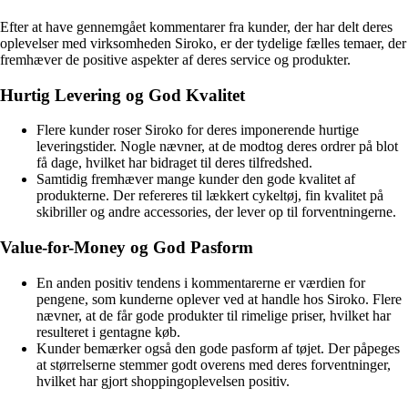
Efter at have gennemgået kommentarer fra kunder, der har delt deres
oplevelser med virksomheden Siroko, er der tydelige fælles temaer, der
fremhæver de positive aspekter af deres service og produkter.
Hurtig Levering og God Kvalitet
Flere kunder roser Siroko for deres imponerende hurtige
leveringstider. Nogle nævner, at de modtog deres ordrer på blot
få dage, hvilket har bidraget til deres tilfredshed.
Samtidig fremhæver mange kunder den gode kvalitet af
produkterne. Der refereres til lækkert cykeltøj, fin kvalitet på
skibriller og andre accessories, der lever op til forventningerne.
Value-for-Money og God Pasform
En anden positiv tendens i kommentarerne er værdien for
pengene, som kunderne oplever ved at handle hos Siroko. Flere
nævner, at de får gode produkter til rimelige priser, hvilket har
resulteret i gentagne køb.
Kunder bemærker også den gode pasform af tøjet. Der påpeges
at størrelserne stemmer godt overens med deres forventninger,
hvilket har gjort shoppingoplevelsen positiv.