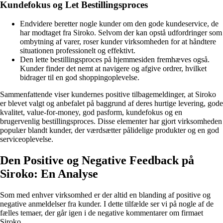
Kundefokus og Let Bestillingsproces
Endvidere beretter nogle kunder om den gode kundeservice, de
har modtaget fra Siroko. Selvom der kan opstå udfordringer som
ombytning af varer, roser kunder virksomheden for at håndtere
situationen professionelt og effektivt.
Den lette bestillingsproces på hjemmesiden fremhæves også.
Kunder finder det nemt at navigere og afgive ordrer, hvilket
bidrager til en god shoppingoplevelse.
Sammenfattende viser kundernes positive tilbagemeldinger, at Siroko
er blevet valgt og anbefalet på baggrund af deres hurtige levering, gode
kvalitet, value-for-money, god pasform, kundefokus og en
brugervenlig bestillingsproces. Disse elementer har gjort virksomheden
populær blandt kunder, der værdsætter pålidelige produkter og en god
serviceoplevelse.
Den Positive og Negative Feedback på
Siroko: En Analyse
Som med enhver virksomhed er der altid en blanding af positive og
negative anmeldelser fra kunder. I dette tilfælde ser vi på nogle af de
fælles temaer, der går igen i de negative kommentarer om firmaet
Siroko.