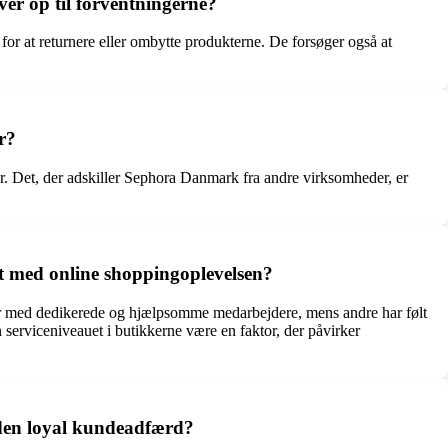
er op til forventningerne?
or at returnere eller ombytte produkterne. De forsøger også at
r?
er. Det, der adskiller Sephora Danmark fra andre virksomheder, er
t med online shoppingoplevelsen?
ser med dedikerede og hjælpsomme medarbejdere, mens andre har følt
 serviceniveauet i butikkerne være en faktor, der påvirker
den loyal kundeadfærd?