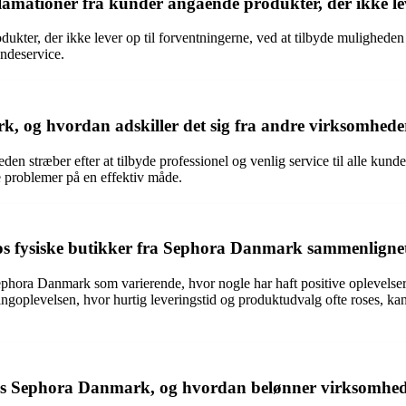
ationer fra kunder angående produkter, der ikke lev
ter, der ikke lever op til forventningerne, ved at tilbyde muligheden f
ndeservice.
, og hvordan adskiller det sig fra andre virksomhede
n stræber efter at tilbyde professionel og venlig service til alle kund
 problemer på en effektiv måde.
hos fysiske butikker fra Sephora Danmark sammenligne
 Sephora Danmark som varierende, hvor nogle har haft positive oplevel
ngoplevelsen, hvor hurtig leveringstid og produktudvalg ofte roses, kan
hos Sephora Danmark, og hvordan belønner virksomhe