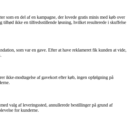
er som en del af en kampagne, der lovede gratis minis med køb over
lbød ikke en tilfredsstillende løsning, hvilket resulterede i skuffelse
dation, som var en gave. Efter at have reklameret fik kunden at vide,
.
 ikke-modtagelse af gavekort efter køb, ingen opfølgning på
derne.
ed valg af leveringssted, annullerede bestillinger på grund af
plevelse for kunderne.