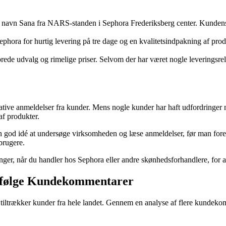
d navn Sana fra NARS-standen i Sephora Frederiksberg center. Kundens 
hora for hurtig levering på tre dage og en kvalitetsindpakning af pro
ede udvalg og rimelige priser. Selvom der har været nogle leveringsrela
ative anmeldelser fra kunder. Mens nogle kunder har haft udfordringer m
af produkter.
id en god idé at undersøge virksomheden og læse anmeldelser, før man fo
brugere.
ger, når du handler hos Sephora eller andre skønhedsforhandlere, for at 
 ifølge Kundekommentarer
ltrækker kunder fra hele landet. Gennem en analyse af flere kundekomme