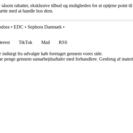
såsom rabatter, eksklusive tilbud og muligheden for at optjene point 
tsætte med at handle hos dem.
odora
•
EDC
•
Sephora Danmark
•
terest
TikTok
Mail
RSS
e indtægt fra udvalgte køb foretaget gennem vores side.
jene penge gennem samarbejdsaftaler med forhandlere. Genbrug af materi