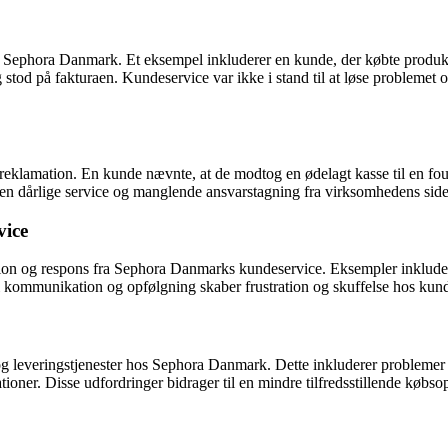
 Sephora Danmark. Et eksempel inkluderer en kunde, der købte produkt
d på fakturaen. Kundeservice var ikke i stand til at løse problemet og ti
klamation. En kunde nævnte, at de modtog en ødelagt kasse til en foun
er den dårlige service og manglende ansvarstagning fra virksomhedens side
ice
 og respons fra Sephora Danmarks kundeservice. Eksempler inkluderer
i kommunikation og opfølgning skaber frustration og skuffelse hos kun
g leveringstjenester hos Sephora Danmark. Dette inkluderer problemer m
ioner. Disse udfordringer bidrager til en mindre tilfredsstillende købso