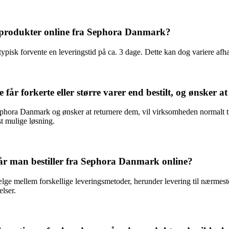
er produkter online fra Sephora Danmark?
isk forvente en leveringstid på ca. 3 dage. Dette kan dog variere afhæn
r forkerte eller større varer end bestilt, og ønsker a
Sephora Danmark og ønsker at returnere dem, vil virksomheden normalt t
st mulige løsning.
år man bestiller fra Sephora Danmark online?
e mellem forskellige leveringsmetoder, herunder levering til nærmeste 
lser.