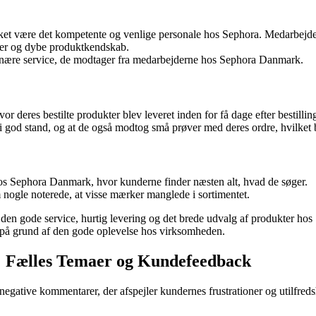
kket være det kompetente og venlige personale hos Sephora. Medarbejd
ker og dybe produktkendskab.
inære service, de modtager fra medarbejderne hos Sephora Danmark.
or deres bestilte produkter blev leveret inden for få dage efter bestillin
i god stand, og at de også modtog små prøver med deres ordre, hvilket 
os Sephora Danmark, hvor kunderne finder næsten alt, hvad de søger.
 nogle noterede, at visse mærker manglede i sortimentet.
 den gode service, hurtig levering og det brede udvalg af produkter
 på grund af den gode oplevelse hos virksomheden.
: Fælles Temaer og Kundefeedback
gative kommentarer, der afspejler kundernes frustrationer og utilfred