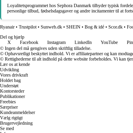
Loyalitetsprogrammet hos Sephora Danmark tilbyder typisk fordele 
personlige tilbud, fødselsdagsgaver og andre incitamenter til at for
Ryanair
•
Trustpilot
•
Sunweb.dk
•
SHEIN
•
Bog & idé
•
Scor.dk
•
Fo
Del og hjælp
X
Facebook
Instagram
LinkedIn
YouTube
Pin
© Ingen del må gengives uden skriftlig tilladelse.
© Ophavsretligt beskyttet indhold. Vi er affiliatepartner og kan modtag
© Rettighederne til alt indhold på dette website forbeholdes. Vi kan t
Lær os at kende
Udvikling
Vores drivkraft
Holdet bag
Understøt
Kontorsteder
Publikationer
Freebies
Særpriser
Kundeanmeldelser
Vælg rigtigt
Brugervejledning
Se med