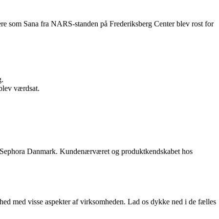
ere som Sana fra NARS-standen på Frederiksberg Center blev rost for
g.
blev værdsat.
 hos Sephora Danmark. Kundenærværet og produktkendskabet hos
shed med visse aspekter af virksomheden. Lad os dykke ned i de fælles