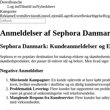
Deres
Branche
Log ind
Tilmeld nu
Nyhedsbrev
Kategorier
Reklame
Events
Revision
Kontor
Lejemål
Lager
Kurser
Beskæftigelse
Byg
Anmeldelser af Sephora Danma
Sephora Danmark: Kundeanmeldelser og E
Sephora er en populær destination for makeup-elskere og skønhedsentus
skønhedsprodukter, der passer til enhver stil og behov. Men hvad sige
Negative Anmeldelser
Misvisende Kampagner:
En kunde oplevede at have købt produk
lovet, hvilket resulterede i skuffelse og en dårlig kundeserviceop
Problematisk Levering:
Flere kunder har rapporteret om proble
varer på grund af omkostningerne ved returforsendelse.
Manglende Respons fra Kundeservice:
Flere kunder har udtryk
med virksomheden.