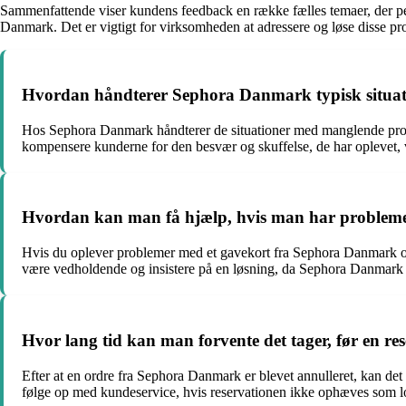
Sammenfattende viser kundens feedback en række fælles temaer, der peg
Danmark. Det er vigtigt for virksomheden at adressere og løse disse p
Hvordan håndterer Sephora Danmark typisk situatio
Hos Sephora Danmark håndterer de situationer med manglende produ
kompensere kunderne for den besvær og skuffelse, de har oplevet, ve
Hvordan kan man få hjælp, hvis man har problemer
Hvis du oplever problemer med et gavekort fra Sephora Danmark og i
være vedholdende og insistere på en løsning, da Sephora Danmark ge
Hvor lang tid kan man forvente det tager, før en re
Efter at en ordre fra Sephora Danmark er blevet annulleret, kan det
følge op med kundeservice, hvis reservationen ikke ophæves som l