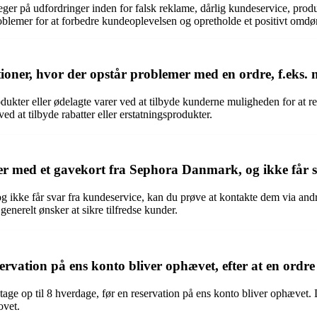
er på udfordringer inden for falsk reklame, dårlig kundeservice, produ
roblemer for at forbedre kundeoplevelsen og opretholde et positivt om
ner, hvor der opstår problemer med en ordre, f.eks. 
kter eller ødelagte varer ved at tilbyde kunderne muligheden for at r
d at tilbyde rabatter eller erstatningsprodukter.
 med et gavekort fra Sephora Danmark, og ikke får s
kke får svar fra kundeservice, kan du prøve at kontakte dem via andre k
nerelt ønsker at sikre tilfredse kunder.
servation på ens konto bliver ophævet, efter at en ord
 tage op til 8 hverdage, før en reservation på ens konto bliver ophævet
ovet.