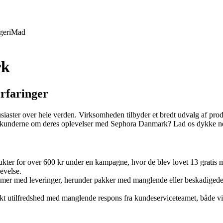
geri
Mad
rk
rfaringer
iaster over hele verden. Virksomheden tilbyder et bredt udvalg af pro
r kunderne om deres oplevelser med Sephora Danmark? Lad os dykke ned i
ter for over 600 kr under en kampagne, hvor de blev lovet 13 gratis 
levelse.
mer med leveringer, herunder pakker med manglende eller beskadigede 
t utilfredshed med manglende respons fra kundeserviceteamet, både via e-