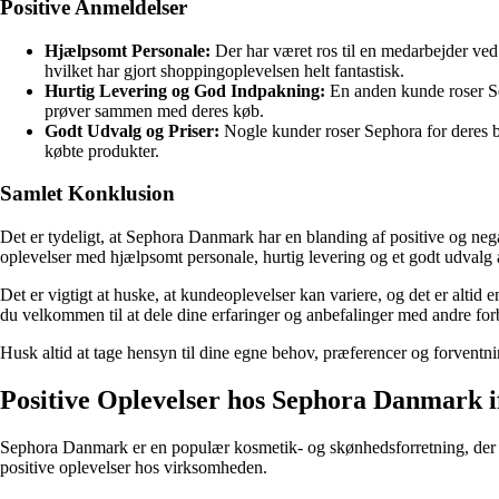
Positive Anmeldelser
Hjælpsomt Personale:
Der har været ros til en medarbejder ve
hvilket har gjort shoppingoplevelsen helt fantastisk.
Hurtig Levering og God Indpakning:
En anden kunde roser Sep
prøver sammen med deres køb.
Godt Udvalg og Priser:
Nogle kunder roser Sephora for deres br
købte produkter.
Samlet Konklusion
Det er tydeligt, at Sephora Danmark har en blanding af positive og neg
oplevelser med hjælpsomt personale, hurtig levering og et godt udvalg 
Det er vigtigt at huske, at kundeoplevelser kan variere, og det er alt
du velkommen til at dele dine erfaringer og anbefalinger med andre for
Husk altid at tage hensyn til dine egne behov, præferencer og forventnin
Positive Oplevelser hos Sephora Danmark
Sephora Danmark er en populær kosmetik- og skønhedsforretning, der ti
positive oplevelser hos virksomheden.