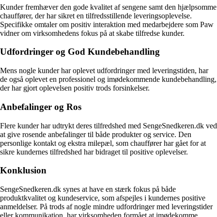
Kunder fremhæver den gode kvalitet af sengene samt den hjælpsomme
chauffører, der har sikret en tilfredsstillende leveringsoplevelse.
Specifikke omtaler om positiv interaktion med medarbejdere som Paw
vidner om virksomhedens fokus på at skabe tilfredse kunder.
Udfordringer og God Kundebehandling
Mens nogle kunder har oplevet udfordringer med leveringstiden, har
de også oplevet en professionel og imødekommende kundebehandling,
der har gjort oplevelsen positiv trods forsinkelser.
Anbefalinger og Ros
Flere kunder har udtrykt deres tilfredshed med SengeSnedkeren.dk ved
at give rosende anbefalinger til både produkter og service. Den
personlige kontakt og ekstra milepæl, som chauffører har gået for at
sikre kundernes tilfredshed har bidraget til positive oplevelser.
Konklusion
SengeSnedkeren.dk synes at have en stærk fokus på både
produktkvalitet og kundeservice, som afspejles i kundernes positive
anmeldelser. På trods af nogle mindre udfordringer med leveringstider
eller kommunikation, har virksomheden formået at imødekomme