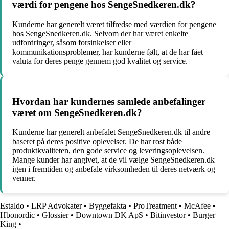
værdi for pengene hos SengeSnedkeren.dk?
Kunderne har generelt været tilfredse med værdien for pengene
hos SengeSnedkeren.dk. Selvom der har været enkelte
udfordringer, såsom forsinkelser eller
kommunikationsproblemer, har kunderne følt, at de har fået
valuta for deres penge gennem god kvalitet og service.
Hvordan har kundernes samlede anbefalinger
været om SengeSnedkeren.dk?
Kunderne har generelt anbefalet SengeSnedkeren.dk til andre
baseret på deres positive oplevelser. De har rost både
produktkvaliteten, den gode service og leveringsoplevelsen.
Mange kunder har angivet, at de vil vælge SengeSnedkeren.dk
igen i fremtiden og anbefale virksomheden til deres netværk og
venner.
Estaldo
•
LRP Advokater
•
Byggefakta
•
ProTreatment
•
McAfee
•
Hbonordic
•
Glossier
•
Downtown DK ApS
•
Bitinvestor
•
Burger
King
•