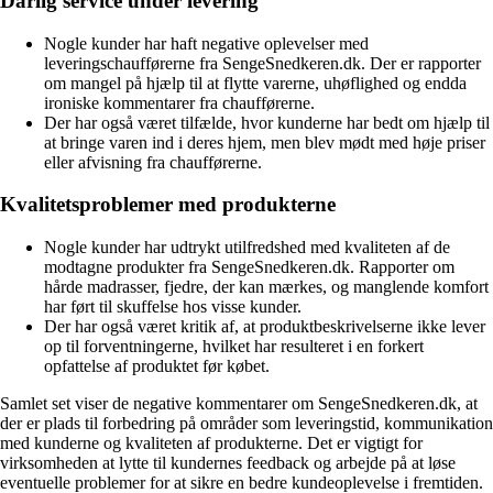
Dårlig service under levering
Nogle kunder har haft negative oplevelser med
leveringschaufførerne fra SengeSnedkeren.dk. Der er rapporter
om mangel på hjælp til at flytte varerne, uhøflighed og endda
ironiske kommentarer fra chaufførerne.
Der har også været tilfælde, hvor kunderne har bedt om hjælp til
at bringe varen ind i deres hjem, men blev mødt med høje priser
eller afvisning fra chaufførerne.
Kvalitetsproblemer med produkterne
Nogle kunder har udtrykt utilfredshed med kvaliteten af de
modtagne produkter fra SengeSnedkeren.dk. Rapporter om
hårde madrasser, fjedre, der kan mærkes, og manglende komfort
har ført til skuffelse hos visse kunder.
Der har også været kritik af, at produktbeskrivelserne ikke lever
op til forventningerne, hvilket har resulteret i en forkert
opfattelse af produktet før købet.
Samlet set viser de negative kommentarer om SengeSnedkeren.dk, at
der er plads til forbedring på områder som leveringstid, kommunikation
med kunderne og kvaliteten af produkterne. Det er vigtigt for
virksomheden at lytte til kundernes feedback og arbejde på at løse
eventuelle problemer for at sikre en bedre kundeoplevelse i fremtiden.