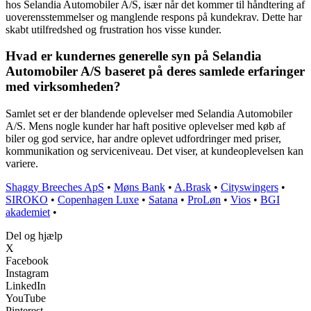
hos Selandia Automobiler A/S, især når det kommer til håndtering af
uoverensstemmelser og manglende respons på kundekrav. Dette har
skabt utilfredshed og frustration hos visse kunder.
Hvad er kundernes generelle syn på Selandia
Automobiler A/S baseret på deres samlede erfaringer
med virksomheden?
Samlet set er der blandende oplevelser med Selandia Automobiler
A/S. Mens nogle kunder har haft positive oplevelser med køb af
biler og god service, har andre oplevet udfordringer med priser,
kommunikation og serviceniveau. Det viser, at kundeoplevelsen kan
variere.
Shaggy Breeches ApS
•
Møns Bank
•
A.Brask
•
Cityswingers
•
SIROKO
•
Copenhagen Luxe
•
Satana
•
ProLøn
•
Vios
•
BGI
akademiet
•
Del og hjælp
X
Facebook
Instagram
LinkedIn
YouTube
Pinterest