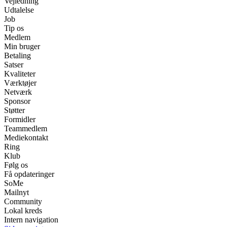
Vejledning
Udtalelse
Job
Tip os
Medlem
Min bruger
Betaling
Satser
Kvaliteter
Værktøjer
Netværk
Sponsor
Støtter
Formidler
Teammedlem
Mediekontakt
Ring
Klub
Følg os
Få opdateringer
SoMe
Mailnyt
Community
Lokal kreds
Intern navigation