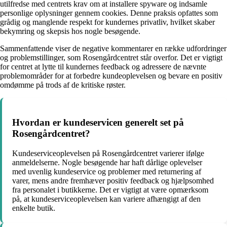
utilfredse med centrets krav om at installere spyware og indsamle
personlige oplysninger gennem cookies. Denne praksis opfattes som
grådig og manglende respekt for kundernes privatliv, hvilket skaber
bekymring og skepsis hos nogle besøgende.
Sammenfattende viser de negative kommentarer en række udfordringer
og problemstillinger, som Rosengårdcentret står overfor. Det er vigtigt
for centret at lytte til kundernes feedback og adressere de nævnte
problemområder for at forbedre kundeoplevelsen og bevare en positiv
omdømme på trods af de kritiske røster.
Hvordan er kundeservicen generelt set på
Rosengårdcentret?
Kundeserviceoplevelsen på Rosengårdcentret varierer ifølge
anmeldelserne. Nogle besøgende har haft dårlige oplevelser
med uvenlig kundeservice og problemer med returnering af
varer, mens andre fremhæver positiv feedback og hjælpsomhed
fra personalet i butikkerne. Det er vigtigt at være opmærksom
på, at kundeserviceoplevelsen kan variere afhængigt af den
enkelte butik.