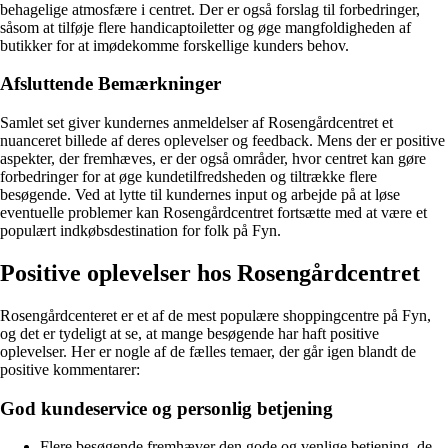
behagelige atmosfære i centret. Der er også forslag til forbedringer,
såsom at tilføje flere handicaptoiletter og øge mangfoldigheden af
butikker for at imødekomme forskellige kunders behov.
Afsluttende Bemærkninger
Samlet set giver kundernes anmeldelser af Rosengårdcentret et
nuanceret billede af deres oplevelser og feedback. Mens der er positive
aspekter, der fremhæves, er der også områder, hvor centret kan gøre
forbedringer for at øge kundetilfredsheden og tiltrække flere
besøgende. Ved at lytte til kundernes input og arbejde på at løse
eventuelle problemer kan Rosengårdcentret fortsætte med at være et
populært indkøbsdestination for folk på Fyn.
Positive oplevelser hos Rosengårdcentret
Rosengårdcenteret er et af de mest populære shoppingcentre på Fyn,
og det er tydeligt at se, at mange besøgende har haft positive
oplevelser. Her er nogle af de fælles temaer, der går igen blandt de
positive kommentarer:
God kundeservice og personlig betjening
Flere besøgende fremhæver den gode og venlige betjening, de