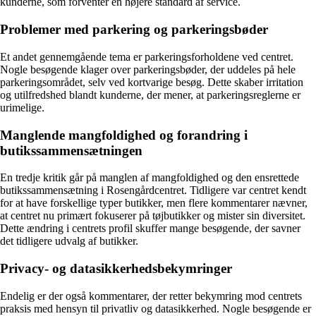
kunderne, som forventer en højere standard af service.
Problemer med parkering og parkeringsbøder
Et andet gennemgående tema er parkeringsforholdene ved centret.
Nogle besøgende klager over parkeringsbøder, der uddeles på hele
parkeringsområdet, selv ved kortvarige besøg. Dette skaber irritation
og utilfredshed blandt kunderne, der mener, at parkeringsreglerne er
urimelige.
Manglende mangfoldighed og forandring i
butikssammensætningen
En tredje kritik går på manglen af mangfoldighed og den ensrettede
butikssammensætning i Rosengårdcentret. Tidligere var centret kendt
for at have forskellige typer butikker, men flere kommentarer nævner,
at centret nu primært fokuserer på tøjbutikker og mister sin diversitet.
Dette ændring i centrets profil skuffer mange besøgende, der savner
det tidligere udvalg af butikker.
Privacy- og datasikkerhedsbekymringer
Endelig er der også kommentarer, der retter bekymring mod centrets
praksis med hensyn til privatliv og datasikkerhed. Nogle besøgende er