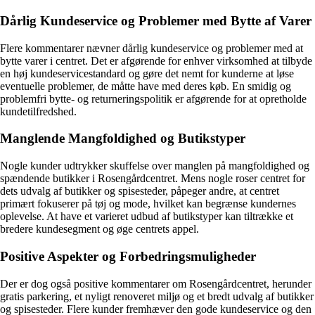
Dårlig Kundeservice og Problemer med Bytte af Varer
Flere kommentarer nævner dårlig kundeservice og problemer med at
bytte varer i centret. Det er afgørende for enhver virksomhed at tilbyde
en høj kundeservicestandard og gøre det nemt for kunderne at løse
eventuelle problemer, de måtte have med deres køb. En smidig og
problemfri bytte- og returneringspolitik er afgørende for at opretholde
kundetilfredshed.
Manglende Mangfoldighed og Butikstyper
Nogle kunder udtrykker skuffelse over manglen på mangfoldighed og
spændende butikker i Rosengårdcentret. Mens nogle roser centret for
dets udvalg af butikker og spisesteder, påpeger andre, at centret
primært fokuserer på tøj og mode, hvilket kan begrænse kundernes
oplevelse. At have et varieret udbud af butikstyper kan tiltrække et
bredere kundesegment og øge centrets appel.
Positive Aspekter og Forbedringsmuligheder
Der er dog også positive kommentarer om Rosengårdcentret, herunder
gratis parkering, et nyligt renoveret miljø og et bredt udvalg af butikker
og spisesteder. Flere kunder fremhæver den gode kundeservice og den