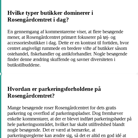
Hvilke typer butikker dominerer i
Rosengårdcentret i dag?
En gennemgang af kommentarerne viser, at flere besøgende
mener, at Rosengårdcentret primært fokuserer på tøj- og
accessoriesbutikker i dag. Dette er en kontrast til fortiden, hvor
centret angiveligt rummede en bredere vifte af butikker såsom
ostehandel, fiskehandler og antikforhandler. Nogle besøgende
finder denne ændring skuffende og savner diversiteten i
butikstilbuddene.
Hvordan er parkeringsforholdene på
Rosengårdcentret?
Mange besøgende roser Rosengårdcentret for dets gratis
parkering og overflod af parkeringspladser. Dog fremhæver
enkelte kommentarer, at der er blevet indført parkeringsbøder på
hele parkeringsområdet, hvilket har skabt utilfredshed blandt
nogle besøgende. Det er værd at bemærke, at
parkeringsreglerne kan ændre sig, så det er altid en god idé at