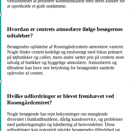
virksomheder at prioritere kommunikation med deres kunder for
at opretholde et godt omdømme.
Hvordan er centrets atmosfære ifølge besøgernes
udtalelser?
Besøgendes opfattelse af Rosengårdcentrets atmosfære varierer.
Nogle finder centret kedeligt og ensformigt med fokus primært
på tøjbutikker og caféer, mens andre sætter pris på centrets store
udvalg af butikker og hyggelige atmosfære. Atmosfæren og
tilbudene kan have stor betydning for besøgendes samlede
oplevelse af centret.
Hvilke udfordringer er blevet fremhævet ved
Rosengårdcentret?
Nogle besøgende har rejst bekymringer om manglende
diversitet i butikstilbuddene, dårlig kundeservice, og problemer
med parkeringsregler og håndtering af henvendelser. Disse
udfordringer kan potentielt påvirke besøgendes tilfredshed og