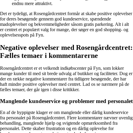
endnu mere attraktivt.
Det er tydeligt, at Rosengårdcentret formår at skabe positive oplevelser
for deres besøgende gennem god kundeservice, spændende
madoplevelser og bekvemmeligheder såsom gratis parkering. Alt i alt
er centret et populært valg for mange, der søger en god shopping- og
oplevelsesspots på Fyn.
Negative oplevelser med Rosengårdcentret:
Fælles temaer i kommentarerne
Rosengårdcentret er et velkendt indkøbscenter på Fyn, som lokker
mange kunder til med sit brede udvalg af butikker og faciliteter. Dog er
der en række negative kommentarer fra tidligere besøgende, der har
haft mindre positive oplevelser med centret. Lad os se nærmere på de
fælles temaer, der går igen i disse kritikker.
Manglende kundeservice og problemer med personalet
En af de hyppigste klager er om manglende eller dårlig kundeservice
fra personalet på Rosengårdcentret. Flere kommentarer nævner uvenlig
behandling, manglende hjælp og svigtende opmærksomhed fra
personalet. Dette skaber frustration og en dårlig oplevelse for