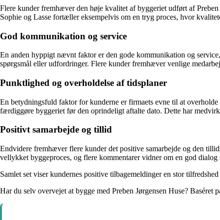
Flere kunder fremhæver den høje kvalitet af byggeriet udført af Preben
Sophie og Lasse fortæller eksempelvis om en tryg proces, hvor kvalitete
God kommunikation og service
En anden hyppigt nævnt faktor er den gode kommunikation og service, 
spørgsmål eller udfordringer. Flere kunder fremhæver venlige medarbejd
Punktlighed og overholdelse af tidsplaner
En betydningsfuld faktor for kunderne er firmaets evne til at overholde 
færdiggøre byggeriet før den oprindeligt aftalte dato. Dette har medvirke
Positivt samarbejde og tillid
Endvidere fremhæver flere kunder det positive samarbejde og den till
vellykket byggeproces, og flere kommentarer vidner om en god dialog sa
Samlet set viser kundernes positive tilbagemeldinger en stor tilfredsh
Har du selv overvejet at bygge med Preben Jørgensen Huse? Baséret på 