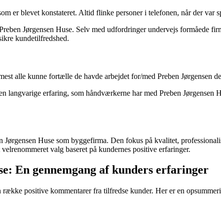
som er blevet konstateret. Altid flinke personer i telefonen, når der va
reben Jørgensen Huse. Selv med udfordringer undervejs formåede firmae
sikre kundetilfredshed.
st alle kunne fortælle de havde arbejdet for/med Preben Jørgensen de si
n langvarige erfaring, som håndværkerne har med Preben Jørgensen Huse
n Jørgensen Huse som byggefirma. Den fokus på kvalitet, professionali
velrenommeret valg baseret på kundernes positive erfaringer.
se: En gennemgang af kunders erfaringer
ække positive kommentarer fra tilfredse kunder. Her er en opsummering