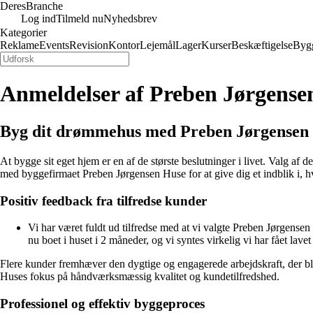
Deres
Branche
Log ind
Tilmeld nu
Nyhedsbrev
Kategorier
Reklame
Events
Revision
Kontor
Lejemål
Lager
Kurser
Beskæftigelse
Byg
Anmeldelser af Preben Jørgense
Byg dit drømmehus med Preben Jørgensen H
At bygge sit eget hjem er en af de største beslutninger i livet. Valg af 
med byggefirmaet Preben Jørgensen Huse for at give dig et indblik i, 
Positiv feedback fra tilfredse kunder
Vi har været fuldt ud tilfredse med at vi valgte Preben Jørgensen
nu boet i huset i 2 måneder, og vi syntes virkelig vi har fået lavet 
Flere kunder fremhæver den dygtige og engagerede arbejdskraft, der blev
Huses fokus på håndværksmæssig kvalitet og kundetilfredshed.
Professionel og effektiv byggeproces