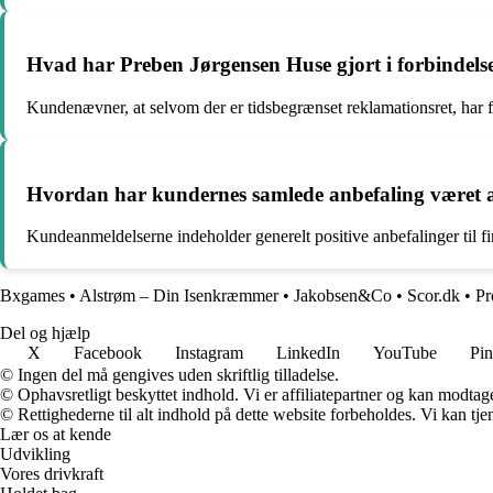
Hvad har Preben Jørgensen Huse gjort i forbindelse
Kundenævner, at selvom der er tidsbegrænset reklamationsret, har f
Hvordan har kundernes samlede anbefaling været 
Kundeanmeldelserne indeholder generelt positive anbefalinger til f
Bxgames
•
Alstrøm – Din Isenkræmmer
•
Jakobsen&Co
•
Scor.dk
•
Pr
Del og hjælp
X
Facebook
Instagram
LinkedIn
YouTube
Pin
© Ingen del må gengives uden skriftlig tilladelse.
© Ophavsretligt beskyttet indhold. Vi er affiliatepartner og kan modtag
© Rettighederne til alt indhold på dette website forbeholdes. Vi kan t
Lær os at kende
Udvikling
Vores drivkraft