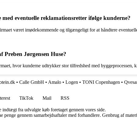
 med eventuelle reklamationsretter ifølge kunderne?
irmaet været imødekommende og tilgængeligt for at håndtere eventuelle 
af Preben Jørgensen Huse?
irmaet, hvor kunderne udtrykker stor tilfredshed med byggeprocessen, kv
otein.dk
•
Calle GmbH
•
Amalo
•
Logen
•
TONI Copenhagen
•
Qvesa
terest
TikTok
Mail
RSS
e indtægt fra udvalgte køb foretaget gennem vores side.
jene penge gennem samarbejdsaftaler med forhandlere. Genbrug af materi