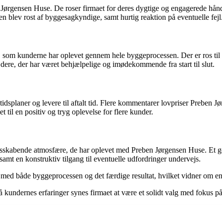
 Jørgensen Huse. De roser firmaet for deres dygtige og engagerede hånd
n blev rost af byggesagkyndige, samt hurtig reaktion på eventuelle fejl
som kunderne har oplevet gennem hele byggeprocessen. Der er ros til P
ere, der har været behjælpelige og imødekommende fra start til slut.
tidsplaner og levere til aftalt tid. Flere kommentarer lovpriser Preben 
t til en positiv og tryg oplevelse for flere kunder.
idsskabende atmosfære, de har oplevet med Preben Jørgensen Huse. Et 
mt en konstruktiv tilgang til eventuelle udfordringer undervejs.
ed med både byggeprocessen og det færdige resultat, hvilket vidner om e
kundernes erfaringer synes firmaet at være et solidt valg med fokus p