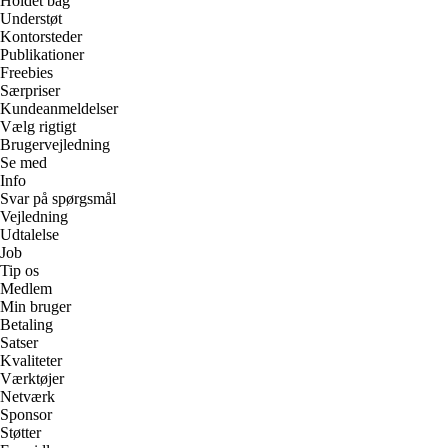
Holdet bag
Understøt
Kontorsteder
Publikationer
Freebies
Særpriser
Kundeanmeldelser
Vælg rigtigt
Brugervejledning
Se med
Info
Svar på spørgsmål
Vejledning
Udtalelse
Job
Tip os
Medlem
Min bruger
Betaling
Satser
Kvaliteter
Værktøjer
Netværk
Sponsor
Støtter