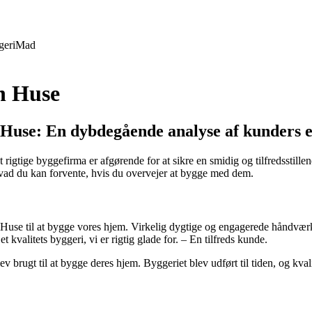
geri
Mad
n Huse
use: En dybdegående analyse af kunders e
det rigtige byggefirma er afgørende for at sikre en smidig og tilfredsstil
hvad du kan forvente, hvis du overvejer at bygge med dem.
 Huse til at bygge vores hjem. Virkelig dygtige og engagerede håndværke
et kvalitets byggeri, vi er rigtig glade for. – En tilfreds kunde.
 brugt til at bygge deres hjem. Byggeriet blev udført til tiden, og kva