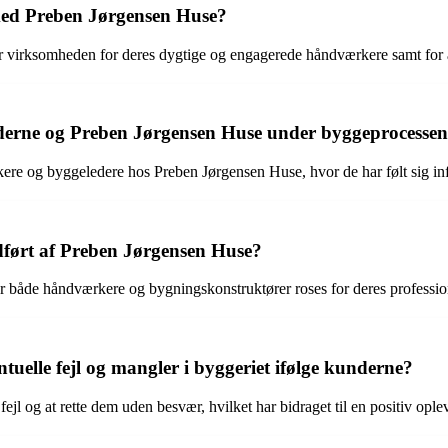
med Preben Jørgensen Huse?
 virksomheden for deres dygtige og engagerede håndværkere samt for at l
rne og Preben Jørgensen Huse under byggeprocesse
og byggeledere hos Preben Jørgensen Huse, hvor de har følt sig infor
dført af Preben Jørgensen Huse?
 både håndværkere og bygningskonstruktører roses for deres professione
elle fejl og mangler i byggeriet ifølge kunderne?
fejl og at rette dem uden besvær, hvilket har bidraget til en positiv op