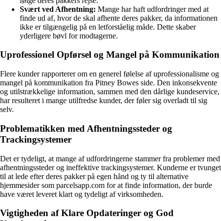
følge deres pakkers rejse.
Svært ved Afhentning:
Mange har haft udfordringer med at
finde ud af, hvor de skal afhente deres pakker, da informationen
ikke er tilgængelig på en letforståelig måde. Dette skaber
yderligere bøvl for modtagerne.
Uprofessionel Opførsel og Mangel på Kommunikation
Flere kunder rapporterer om en generel følelse af uprofessionalisme og
mangel på kommunikation fra Pitney Bowes side. Den inkonsekvente
og utilstrækkelige information, sammen med den dårlige kundeservice,
har resulteret i mange utilfredse kunder, der føler sig overladt til sig
selv.
Problematikken med Afhentningssteder og
Trackingsystemer
Det er tydeligt, at mange af udfordringerne stammer fra problemer med
afhentningssteder og ineffektive trackingsystemer. Kunderne er tvunget
til at lede efter deres pakker på egen hånd og ty til alternative
hjemmesider som parcelsapp.com for at finde information, der burde
have været leveret klart og tydeligt af virksomheden.
Vigtigheden af Klare Opdateringer og God