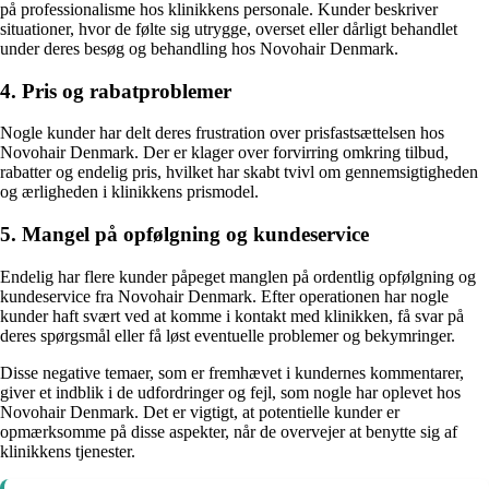
på professionalisme hos klinikkens personale. Kunder beskriver
situationer, hvor de følte sig utrygge, overset eller dårligt behandlet
under deres besøg og behandling hos Novohair Denmark.
4. Pris og rabatproblemer
Nogle kunder har delt deres frustration over prisfastsættelsen hos
Novohair Denmark. Der er klager over forvirring omkring tilbud,
rabatter og endelig pris, hvilket har skabt tvivl om gennemsigtigheden
og ærligheden i klinikkens prismodel.
5. Mangel på opfølgning og kundeservice
Endelig har flere kunder påpeget manglen på ordentlig opfølgning og
kundeservice fra Novohair Denmark. Efter operationen har nogle
kunder haft svært ved at komme i kontakt med klinikken, få svar på
deres spørgsmål eller få løst eventuelle problemer og bekymringer.
Disse negative temaer, som er fremhævet i kundernes kommentarer,
giver et indblik i de udfordringer og fejl, som nogle har oplevet hos
Novohair Denmark. Det er vigtigt, at potentielle kunder er
opmærksomme på disse aspekter, når de overvejer at benytte sig af
klinikkens tjenester.