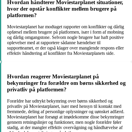
Hvordan håndterer Moviestarplanet situationer,
hvor der opstår konflikter mellem brugere på
platformen?
Moviestarplanet har modtaget rapporter om konflikter og dårlig
opførsel mellem brugere på platformen, især i form af mobning
og dårlig omgangstone. Selvom nogle brugere har haft positive
oplevelser med at rapportere sådanne hændelser til
supportteamet, er der også klager over manglende respons eller
effektiv håndtering af konflikter fra Moviestarplanets side.
Hvordan reagerer Moviestarplanet på
bekymringer fra forældre om børns sikkerhed og
privatliv på platformen?
Forældre har udtrykt bekymring over børns sikkerhed og
privatliv på Moviestarplanet, især med hensyn til kontakt med
fremmede, deling af personlige oplysninger og uønsket adfærd.
Moviestarplanet har forsøgt at imødekomme disse bekymringer
gennem retningslinjer og funktioner, men nogle forældre føler
stadig, at der mangler effektiv overvågning og håndhævelse af