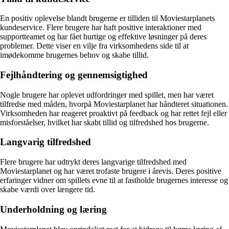
En positiv oplevelse blandt brugerne er tilliden til Moviestarplanets
kundeservice. Flere brugere har haft positive interaktioner med
supportteamet og har fået hurtige og effektive løsninger på deres
problemer. Dette viser en vilje fra virksomhedens side til at
imødekomme brugernes behov og skabe tillid.
Fejlhåndtering og gennemsigtighed
Nogle brugere har oplevet udfordringer med spillet, men har været
tilfredse med måden, hvorpå Moviestarplanet har håndteret situationen.
Virksomheden har reageret proaktivt på feedback og har rettet fejl eller
misforståelser, hvilket har skabt tillid og tilfredshed hos brugerne.
Langvarig tilfredshed
Flere brugere har udtrykt deres langvarige tilfredshed med
Moviestarplanet og har været trofaste brugere i årevis. Deres positive
erfaringer vidner om spillets evne til at fastholde brugernes interesse og
skabe værdi over længere tid.
Underholdning og læring