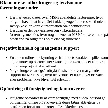
Økonomiske udfordringer og tvivlsomme
forretningsmetoder
Der har været klager over MSPs upålidelige fakturering, hvor
brugere hævder at have fået trukket penge fra deres konti uden
samtykke eller korrekt information om abonnementer.
Desuden er der bekymringer om virksomhedens
forretningsmetoder, hvor nogle mener, at MSP fokuserer mere på
profit end på brugernes oplevelse og sikkerhed.
Negativt indhold og manglende support
En anden udbredt bekymring er indholdets karakter i spillet, som
nogle finder upassende eller skadeligt for børn, da det kan føre
til mobning og uønsket adfærd.
Nogle brugere har også udtrykt frustration over manglende
support fra MSPs side, hvor henvendelser ikke bliver besvaret
eller problemer ikke bliver løst effektivt.
Opfordring til forsigtighed og kontroverser
Brugerne opfordres til at være forsigtige med at dele personlige
oplysninger online og at overvåge deres børns aktiviteter på
platformen for at undgå potentielle sikkerhedsrisici.