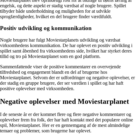
Moviestarplanet blev oprindeligt rost for at bidrage til børns læring af
engelsk, og dette aspekt er stadig værdsat af nogle brugere. Spillet
tilbyder både underholdning og muligheden for at udvikle
sprogfærdigheder, hvilket en del brugere finder værdifuldt.
Positiv udvikling og kommunikation
Nogle brugere har fulgt Moviestarplanets udvikling og værdsat
virksomhedens kommunikation. De har oplevet en positiv udvikling i
spillet samt åbenhed fra virksomhedens side, hvilket har styrket deres
tillid og tro på Moviestarplanet som en god platform.
Sammenfattende viser de positive kommentarer en overvejende
tilfredshed og engagement blandt en del af brugerne hos
Moviestarplanet. Selvom der er udfordringer og negative oplevelser, er
der stadig en gruppe brugere, der ser værdien i spillet og har haft
positive oplevelser med virksomheden.
Negative oplevelser med Moviestarplanet
I de seneste år er der kommet flere og flere negative kommentarer og
oplevelser frem fra folk, der har haft kontakt med det populære online
spil, Moviestarplanet. Her er en gennemgang af de mest almindelige
temaer og problemer, som brugerne har oplevet.