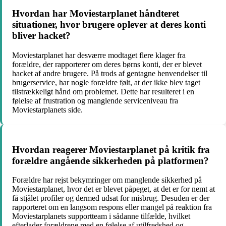
Hvordan har Moviestarplanet håndteret
situationer, hvor brugere oplever at deres konti
bliver hacket?
Moviestarplanet har desværre modtaget flere klager fra
forældre, der rapporterer om deres børns konti, der er blevet
hacket af andre brugere. På trods af gentagne henvendelser til
brugerservice, har nogle forældre følt, at der ikke blev taget
tilstrækkeligt hånd om problemet. Dette har resulteret i en
følelse af frustration og manglende serviceniveau fra
Moviestarplanets side.
Hvordan reagerer Moviestarplanet på kritik fra
forældre angående sikkerheden på platformen?
Forældre har rejst bekymringer om manglende sikkerhed på
Moviestarplanet, hvor det er blevet påpeget, at det er for nemt at
få stjålet profiler og dermed udsat for misbrug. Desuden er der
rapporteret om en langsom respons eller mangel på reaktion fra
Moviestarplanets supportteam i sådanne tilfælde, hvilket
efterlader forældrene med en følelse af utilfredshed og