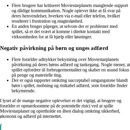
Flere brugere har kritiseret Moviestarplanets manglende support
og dårlige kommunikation. Nogle oplever ikke at få svar på
deres henvendelser, hverken via e-mail eller telefon, hvilket
resulterer i frustration og magtesløshed.
En anden bruger påpeger, at selvom der er problemer med
spillet, så er det svært at komme i direkte kontakt med
virksomheden for at få hjælp eller løsninger.
Negativ påvirkning på børn og unges adfærd
Flere forældre udtrykker bekymring over Moviestarplanets
påvirkning på deres børns adfærd og tankegang. Nogle mener, at
spillet opfordrer til forbrugermentalitet og skaber en usund fokus
på penge og materielle ting.
Der er også rapporter omkring uacceptabel omgangstone blandt
børn i spillet, mobning og risikabel adfærd, som forældre finder
bekymrende.
I lyset af de mange negative oplevelser er det vigtigt, at brugere og
forældre er opmærksomme på de potentielle risici ved at spille
Moviestarplanet og opretholde en åben dialog omkring sikkerhed,
økonomi og adfærd på internettet.