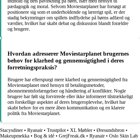
indhold og dets påvirkning på børn, især med hensyn til
pædagogik og moral. Selvom Moviestarplanet har forsøgt at
positionere sig som et underholdende og lærerigt spil, er der
stadig bekymringer om spillets indflydelse på børns adfærd og
værdier, hvilket har skabt debat og diskussion blandt forældre
og brugere.
Hvordan adresserer Moviestarplanet brugernes
behov for klarhed og gennemsigtighed i deres
forretningspraksis?
Brugere har efterspurgt mere klarhed og gennemsigtighed fra
Moviestarplanet med hensyn til betalingsmetoder,
abonnementsforlængelser og håndtering af konflikter. Nogle
brugere har følt sig forvirrede eller ikke informeret tilstrækkeligt
om forskellige aspekter af deres brugeroplevelse, hvilket har
skabt behov for en mere åben kommunikation og en klarere
politik fra Moviestarplanet.
Stacysdiner
•
Ryanair
•
Trustpilot
•
XL Møbler
•
Øresundsbron
•
Makeupmekka
•
Bog & idé
•
GrejFreak.dk
•
Ryanair
•
Oslo Skin Lab