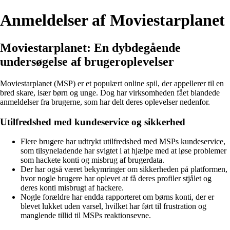
Anmeldelser af Moviestarplanet
Moviestarplanet: En dybdegående
undersøgelse af brugeroplevelser
Moviestarplanet (MSP) er et populært online spil, der appellerer til en
bred skare, især børn og unge. Dog har virksomheden fået blandede
anmeldelser fra brugerne, som har delt deres oplevelser nedenfor.
Utilfredshed med kundeservice og sikkerhed
Flere brugere har udtrykt utilfredshed med MSPs kundeservice,
som tilsyneladende har svigtet i at hjælpe med at løse problemer
som hackete konti og misbrug af brugerdata.
Der har også været bekymringer om sikkerheden på platformen,
hvor nogle brugere har oplevet at få deres profiler stjålet og
deres konti misbrugt af hackere.
Nogle forældre har endda rapporteret om børns konti, der er
blevet lukket uden varsel, hvilket har ført til frustration og
manglende tillid til MSPs reaktionsevne.