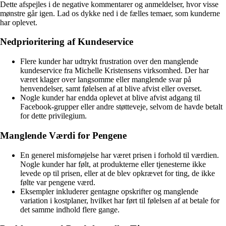
Dette afspejles i de negative kommentarer og anmeldelser, hvor visse
mønstre går igen. Lad os dykke ned i de fælles temaer, som kunderne
har oplevet.
Nedprioritering af Kundeservice
Flere kunder har udtrykt frustration over den manglende
kundeservice fra Michelle Kristensens virksomhed. Der har
været klager over langsomme eller manglende svar på
henvendelser, samt følelsen af at blive afvist eller overset.
Nogle kunder har endda oplevet at blive afvist adgang til
Facebook-grupper eller andre støtteveje, selvom de havde betalt
for dette privilegium.
Manglende Værdi for Pengene
En generel misfornøjelse har været prisen i forhold til værdien.
Nogle kunder har følt, at produkterne eller tjenesterne ikke
levede op til prisen, eller at de blev opkrævet for ting, de ikke
følte var pengene værd.
Eksempler inkluderer gentagne opskrifter og manglende
variation i kostplaner, hvilket har ført til følelsen af at betale for
det samme indhold flere gange.