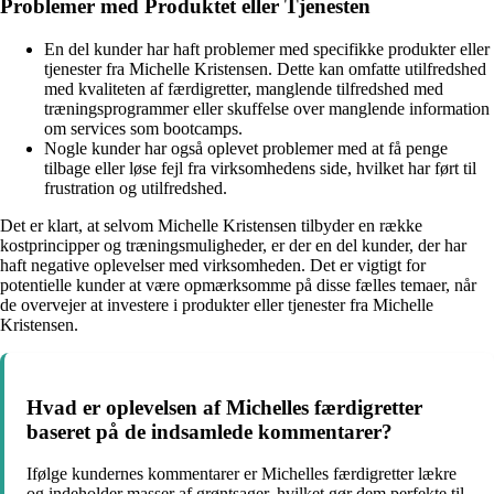
Problemer med Produktet eller Tjenesten
En del kunder har haft problemer med specifikke produkter eller
tjenester fra Michelle Kristensen. Dette kan omfatte utilfredshed
med kvaliteten af færdigretter, manglende tilfredshed med
træningsprogrammer eller skuffelse over manglende information
om services som bootcamps.
Nogle kunder har også oplevet problemer med at få penge
tilbage eller løse fejl fra virksomhedens side, hvilket har ført til
frustration og utilfredshed.
Det er klart, at selvom Michelle Kristensen tilbyder en række
kostprincipper og træningsmuligheder, er der en del kunder, der har
haft negative oplevelser med virksomheden. Det er vigtigt for
potentielle kunder at være opmærksomme på disse fælles temaer, når
de overvejer at investere i produkter eller tjenester fra Michelle
Kristensen.
Hvad er oplevelsen af Michelles færdigretter
baseret på de indsamlede kommentarer?
Ifølge kundernes kommentarer er Michelles færdigretter lækre
og indeholder masser af grøntsager, hvilket gør dem perfekte til