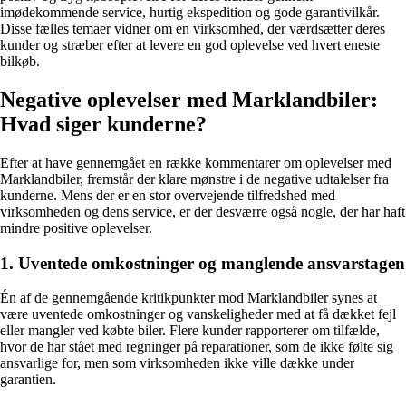
imødekommende service, hurtig ekspedition og gode garantivilkår.
Disse fælles temaer vidner om en virksomhed, der værdsætter deres
kunder og stræber efter at levere en god oplevelse ved hvert eneste
bilkøb.
Negative oplevelser med Marklandbiler:
Hvad siger kunderne?
Efter at have gennemgået en række kommentarer om oplevelser med
Marklandbiler, fremstår der klare mønstre i de negative udtalelser fra
kunderne. Mens der er en stor overvejende tilfredshed med
virksomheden og dens service, er der desværre også nogle, der har haft
mindre positive oplevelser.
1. Uventede omkostninger og manglende ansvarstagen
Én af de gennemgående kritikpunkter mod Marklandbiler synes at
være uventede omkostninger og vanskeligheder med at få dækket fejl
eller mangler ved købte biler. Flere kunder rapporterer om tilfælde,
hvor de har stået med regninger på reparationer, som de ikke følte sig
ansvarlige for, men som virksomheden ikke ville dække under
garantien.