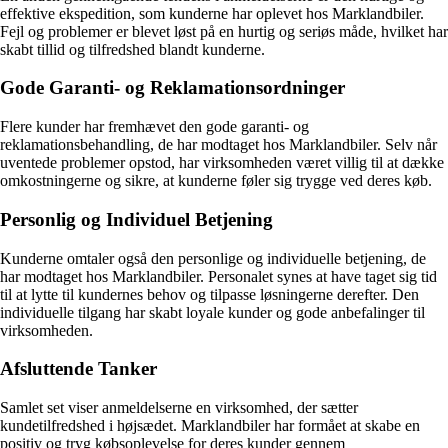
effektive ekspedition, som kunderne har oplevet hos Marklandbiler.
Fejl og problemer er blevet løst på en hurtig og seriøs måde, hvilket har
skabt tillid og tilfredshed blandt kunderne.
Gode Garanti- og Reklamationsordninger
Flere kunder har fremhævet den gode garanti- og
reklamationsbehandling, de har modtaget hos Marklandbiler. Selv når
uventede problemer opstod, har virksomheden været villig til at dække
omkostningerne og sikre, at kunderne føler sig trygge ved deres køb.
Personlig og Individuel Betjening
Kunderne omtaler også den personlige og individuelle betjening, de
har modtaget hos Marklandbiler. Personalet synes at have taget sig tid
til at lytte til kundernes behov og tilpasse løsningerne derefter. Den
individuelle tilgang har skabt loyale kunder og gode anbefalinger til
virksomheden.
Afsluttende Tanker
Samlet set viser anmeldelserne en virksomhed, der sætter
kundetilfredshed i højsædet. Marklandbiler har formået at skabe en
positiv og tryg købsoplevelse for deres kunder gennem