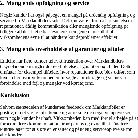
2. Manglende opfølgning og service
Nogle kunder har også påpeget en mangel på ordentlig opfølgning og
service fra Marklandbilers side. Det kan være i form af forsinkelser i
reparationer, dårlig kommunikation eller manglende opfølgning på
tidligere aftaler. Dette har resulteret i en generel mistillid til
virksomhedens evne til at håndtere kundeproblemer effektivt.
3. Manglende overholdelse af garantier og aftaler
Endelig har flere kunder udtrykt frustration over Marklandbilers
tilsyneladende manglende overholdelse af garantier og aftaler. Dette
omfatter for eksempel tilfælde, hvor reparationer ikke blev udført som
lovet, eller hvor virksomheden forsøgte at unddrage sig sit ansvar i
forbindelse med fejl og mangler ved køretøjerne.
Konklusion
Selvom størstedelen af kundernes feedback om Marklandbiler er
positiv, er det vigtigt at erkende og adressere de negative oplevelser,
som nogle kunder har haft. Virksomheden kan med fordel arbejde på at
forbedre deres kommunikation, transparens og evne til at håndtere
kundeklager for at sikre en ensartet og pålidelig serviceoplevelse for
alle kunder.