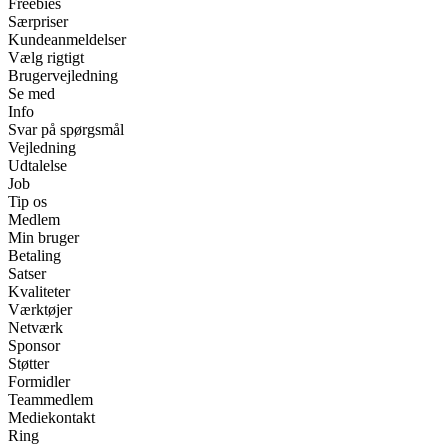
Freebies
Særpriser
Kundeanmeldelser
Vælg rigtigt
Brugervejledning
Se med
Info
Svar på spørgsmål
Vejledning
Udtalelse
Job
Tip os
Medlem
Min bruger
Betaling
Satser
Kvaliteter
Værktøjer
Netværk
Sponsor
Støtter
Formidler
Teammedlem
Mediekontakt
Ring