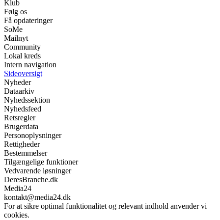
Klub
Følg os
Få opdateringer
SoMe
Mailnyt
Community
Lokal kreds
Intern navigation
Sideoversigt
Nyheder
Dataarkiv
Nyhedssektion
Nyhedsfeed
Retsregler
Brugerdata
Personoplysninger
Rettigheder
Bestemmelser
Tilgængelige funktioner
Vedvarende løsninger
DeresBranche.dk
Media24
kontakt@media24.dk
For at sikre optimal funktionalitet og relevant indhold anvender vi
cookies.