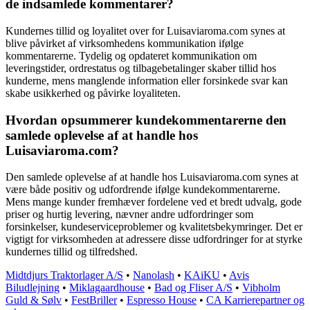
de indsamlede kommentarer?
Kundernes tillid og loyalitet over for Luisaviaroma.com synes at
blive påvirket af virksomhedens kommunikation ifølge
kommentarerne. Tydelig og opdateret kommunikation om
leveringstider, ordrestatus og tilbagebetalinger skaber tillid hos
kunderne, mens manglende information eller forsinkede svar kan
skabe usikkerhed og påvirke loyaliteten.
Hvordan opsummerer kundekommentarerne den
samlede oplevelse af at handle hos
Luisaviaroma.com?
Den samlede oplevelse af at handle hos Luisaviaroma.com synes at
være både positiv og udfordrende ifølge kundekommentarerne.
Mens mange kunder fremhæver fordelene ved et bredt udvalg, gode
priser og hurtig levering, nævner andre udfordringer som
forsinkelser, kundeserviceproblemer og kvalitetsbekymringer. Det er
vigtigt for virksomheden at adressere disse udfordringer for at styrke
kundernes tillid og tilfredshed.
Midtdjurs Traktorlager A/S
•
Nanolash
•
KAiKU
•
Avis
Biludlejning
•
Miklagaardhouse
•
Bad og Fliser A/S
•
Vibholm
Guld & Sølv
•
FestBriller
•
Espresso House
•
CA Karrierepartner og