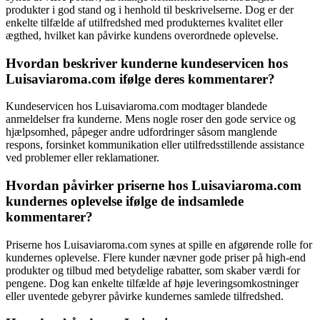
produkter i god stand og i henhold til beskrivelserne. Dog er der
enkelte tilfælde af utilfredshed med produkternes kvalitet eller
ægthed, hvilket kan påvirke kundens overordnede oplevelse.
Hvordan beskriver kunderne kundeservicen hos
Luisaviaroma.com ifølge deres kommentarer?
Kundeservicen hos Luisaviaroma.com modtager blandede
anmeldelser fra kunderne. Mens nogle roser den gode service og
hjælpsomhed, påpeger andre udfordringer såsom manglende
respons, forsinket kommunikation eller utilfredsstillende assistance
ved problemer eller reklamationer.
Hvordan påvirker priserne hos Luisaviaroma.com
kundernes oplevelse ifølge de indsamlede
kommentarer?
Priserne hos Luisaviaroma.com synes at spille en afgørende rolle for
kundernes oplevelse. Flere kunder nævner gode priser på high-end
produkter og tilbud med betydelige rabatter, som skaber værdi for
pengene. Dog kan enkelte tilfælde af høje leveringsomkostninger
eller uventede gebyrer påvirke kundernes samlede tilfredshed.