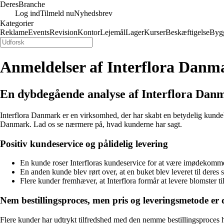
Deres
Branche
Log ind
Tilmeld nu
Nyhedsbrev
Kategorier
Reklame
Events
Revision
Kontor
Lejemål
Lager
Kurser
Beskæftigelse
Byg
Anmeldelser af Interflora Danm
En dybdegående analyse af Interflora Da
Interflora Danmark er en virksomhed, der har skabt en betydelig kundeb
Danmark. Lad os se nærmere på, hvad kunderne har sagt.
Positiv kundeservice og pålidelig levering
En kunde roser Interfloras kundeservice for at være imødekommend
En anden kunde blev rørt over, at en buket blev leveret til deres
Flere kunder fremhæver, at Interflora formår at levere blomster til 
Nem bestillingsproces, men pris og leveringsmetode er 
Flere kunder har udtrykt tilfredshed med den nemme bestillingsproces ho