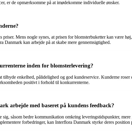
rencer, er de opmærksomme på at imødekomme individuelle ønsker.
underne?
riser. Mens nogle synes, at prisen for blomsterbuketter kan være høj, h
flora Danmark kan arbejde på at skabe mere gennemsigtighed.
urrenterne inden for blomsterlevering?
 at tilbyde enkelhed, pålidelighed og god kundeservice. Kunderne roser d
rksomheden positivt i forhold til konkurrenterne.
ark arbejde med baseret på kundens feedback?
e sig, såsom bedre kommunikation omkring leveringstidspunkter, mere
implementere forbedringer, kan Interflora Danmark styrke deres position