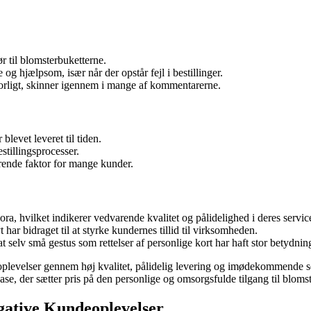
r til blomsterbuketterne.
g hjælpsom, især når der opstår fejl i bestillinger.
vorligt, skinner igennem i mange af kommentarerne.
levet leveret til tiden.
tillingsprocesser.
rende faktor for mange kunder.
ra, hvilket indikerer vedvarende kvalitet og pålidelighed i deres servic
t har bidraget til at styrke kundernes tillid til virksomheden.
 selv små gestus som rettelser af personlige kort har haft stor betydnin
oplevelser gennem høj kvalitet, pålidelig levering og imødekommende se
e, der sætter pris på den personlige og omsorgsfulde tilgang til blomst
gative Kundeoplevelser