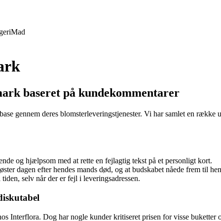
geri
Mad
ark
nmark baseret på kundekommentarer
ase gennem deres blomsterleveringstjenester. Vi har samlet en række ud
e og hjælpsom med at rette en fejlagtig tekst på et personligt kort.
 søster dagen efter hendes mands død, og at budskabet nåede frem til he
tiden, selv når der er fejl i leveringsadressen.
diskutabel
s Interflora. Dog har nogle kunder kritiseret prisen for visse buketter