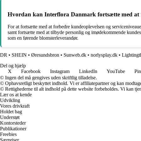
Hvordan kan Interflora Danmark fortsætte med at f
For at fortsætte med at forbedre kundeoplevelsen og servicenivea
samt fortsætte med at tilbyde personlig og imødekommende kundese
som en førende blomsterleverandør.
DR
•
SHEIN
•
Øresundsbron
•
Sunweb.dk
•
norlysplay.dk
•
Lighting
Del og hjælp
X
Facebook
Instagram
LinkedIn
YouTube
Pin
© Ingen del må gengives uden skriftlig tilladelse.
© Ophavsretligt beskyttet indhold. Vi er affiliatepartner og kan modtag
© Rettighederne til alt indhold på dette website forbeholdes. Vi kan t
Lær os at kende
Udvikling
Vores drivkraft
Holdet bag
Understøt
Kontorsteder
Publikationer
Freebies
Særpriser