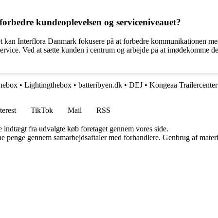
orbedre kundeoplevelsen og serviceniveauet?
uet kan Interflora Danmark fokusere på at forbedre kommunikationen 
rvice. Ved at sætte kunden i centrum og arbejde på at imødekomme der
thebox
•
Lightingthebox
•
batteribyen.dk
•
DEJ
•
Kongeaa Trailercente
terest
TikTok
Mail
RSS
e indtægt fra udvalgte køb foretaget gennem vores side.
jene penge gennem samarbejdsaftaler med forhandlere. Genbrug af materi