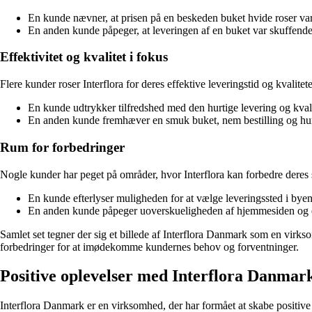
En kunde nævner, at prisen på en beskeden buket hvide roser var
En anden kunde påpeger, at leveringen af en buket var skuffende
Effektivitet og kvalitet i fokus
Flere kunder roser Interflora for deres effektive leveringstid og kvalit
En kunde udtrykker tilfredshed med den hurtige levering og kvalit
En anden kunde fremhæver en smuk buket, nem bestilling og hur
Rum for forbedringer
Nogle kunder har peget på områder, hvor Interflora kan forbedre dere
En kunde efterlyser muligheden for at vælge leveringssted i byen 
En anden kunde påpeger uoverskueligheden af hjemmesiden og ekst
Samlet set tegner der sig et billede af Interflora Danmark som en virks
forbedringer for at imødekomme kundernes behov og forventninger.
Positive oplevelser med Interflora Danmar
Interflora Danmark er en virksomhed, der har formået at skabe positiv