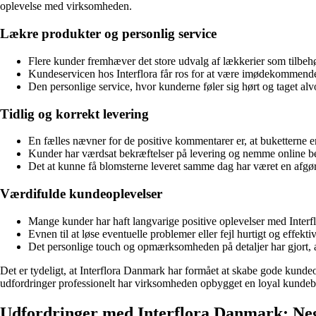
oplevelse med virksomheden.
Lækre produkter og personlig service
Flere kunder fremhæver det store udvalg af lækkerier som tilbehø
Kundeservicen hos Interflora får ros for at være imødekommende o
Den personlige service, hvor kunderne føler sig hørt og taget al
Tidlig og korrekt levering
En fælles nævner for de positive kommentarer er, at buketterne er b
Kunder har værdsat bekræftelser på levering og nemme online bes
Det at kunne få blomsterne leveret samme dag har været en afgø
Værdifulde kundeoplevelser
Mange kunder har haft langvarige positive oplevelser med Interflo
Evnen til at løse eventuelle problemer eller fejl hurtigt og effektiv
Det personlige touch og opmærksomheden på detaljer har gjort, at
Det er tydeligt, at Interflora Danmark har formået at skabe gode kunde
udfordringer professionelt har virksomheden opbygget en loyal kundebas
Udfordringer med Interflora Danmark: Ne