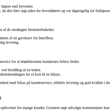
 højere end forventet.
, da den blev lagt uden for hoveddøren og var tilgængelig for forbipass
eten af de modtagne blomsterbuketter.
eten af en gavekurv fra Interflora.
tig levering.
s service for at imødekomme kundernes behov bedre.
ved bestilling af en buket.
rabetalingen for et kort til en hilsen.
omhed med fokus på kundeservice, effektiv levering og god kvalitet i der
k
e oplevelser for mange kunder. Gennem nøje udvalgte kommentarer kan vi