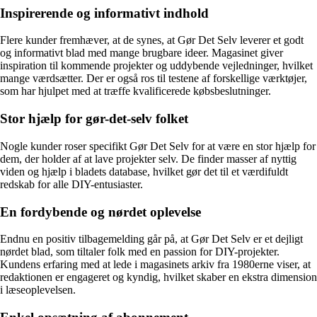
Inspirerende og informativt indhold
Flere kunder fremhæver, at de synes, at Gør Det Selv leverer et godt
og informativt blad med mange brugbare ideer. Magasinet giver
inspiration til kommende projekter og uddybende vejledninger, hvilket
mange værdsætter. Der er også ros til testene af forskellige værktøjer,
som har hjulpet med at træffe kvalificerede købsbeslutninger.
Stor hjælp for gør-det-selv folket
Nogle kunder roser specifikt Gør Det Selv for at være en stor hjælp for
dem, der holder af at lave projekter selv. De finder masser af nyttig
viden og hjælp i bladets database, hvilket gør det til et værdifuldt
redskab for alle DIY-entusiaster.
En fordybende og nørdet oplevelse
Endnu en positiv tilbagemelding går på, at Gør Det Selv er et dejligt
nørdet blad, som tiltaler folk med en passion for DIY-projekter.
Kundens erfaring med at lede i magasinets arkiv fra 1980erne viser, at
redaktionen er engageret og kyndig, hvilket skaber en ekstra dimension
i læseoplevelsen.