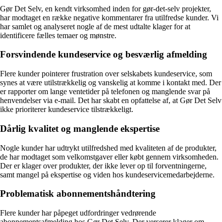
Gør Det Selv, en kendt virksomhed inden for gør-det-selv projekter,
har modtaget en række negative kommentarer fra utilfredse kunder. Vi
har samlet og analyseret nogle af de mest udtalte klager for at
identificere fælles temaer og mønstre.
Forsvindende kundeservice og besværlig afmelding
Flere kunder pointerer frustration over selskabets kundeservice, som
synes at være utilstrækkelig og vanskelig at komme i kontakt med. Der
er rapporter om lange ventetider på telefonen og manglende svar på
henvendelser via e-mail. Det har skabt en opfattelse af, at Gør Det Selv
ikke prioriterer kundeservice tilstrækkeligt.
Dårlig kvalitet og manglende ekspertise
Nogle kunder har udtrykt utilfredshed med kvaliteten af de produkter,
de har modtaget som velkomstgaver eller købt gennem virksomheden.
Der er klager over produkter, der ikke lever op til forventningerne,
samt mangel på ekspertise og viden hos kundeservicemedarbejderne.
Problematisk abonnementshåndtering
Flere kunder har påpeget udfordringer vedrørende
abonnementsafmelding hos Gør Det Selv. Der verserer klager om