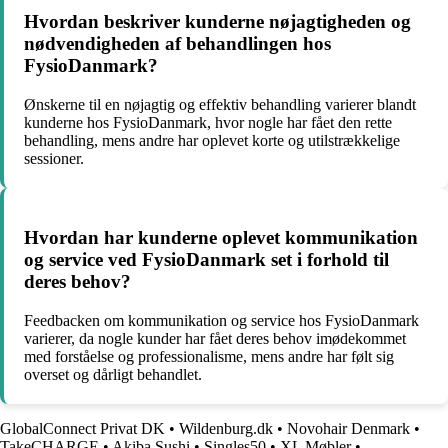
Hvordan beskriver kunderne nøjagtigheden og
nødvendigheden af behandlingen hos
FysioDanmark?
Ønskerne til en nøjagtig og effektiv behandling varierer blandt
kunderne hos FysioDanmark, hvor nogle har fået den rette
behandling, mens andre har oplevet korte og utilstrækkelige
sessioner.
Hvordan har kunderne oplevet kommunikation
og service ved FysioDanmark set i forhold til
deres behov?
Feedbacken om kommunikation og service hos FysioDanmark
varierer, da nogle kunder har fået deres behov imødekommet
med forståelse og professionalisme, mens andre har følt sig
overset og dårligt behandlet.
GlobalConnect Privat DK
•
Wildenburg.dk
•
Novohair Denmark
•
TakeCHARGE
•
Akiba Sushi
•
Singles50
•
XL Møbler
•