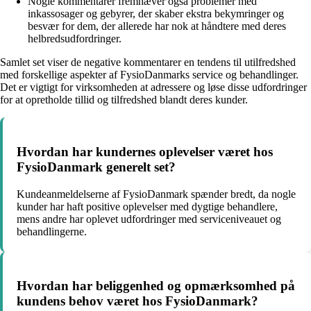
Nogle kommentarer fremhæver også problemer med
inkassosager og gebyrer, der skaber ekstra bekymringer og
besvær for dem, der allerede har nok at håndtere med deres
helbredsudfordringer.
Samlet set viser de negative kommentarer en tendens til utilfredshed
med forskellige aspekter af FysioDanmarks service og behandlinger.
Det er vigtigt for virksomheden at adressere og løse disse udfordringer
for at opretholde tillid og tilfredshed blandt deres kunder.
Hvordan har kundernes oplevelser været hos
FysioDanmark generelt set?
Kundeanmeldelserne af FysioDanmark spænder bredt, da nogle
kunder har haft positive oplevelser med dygtige behandlere,
mens andre har oplevet udfordringer med serviceniveauet og
behandlingerne.
Hvordan har beliggenhed og opmærksomhed på
kundens behov været hos FysioDanmark?