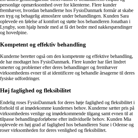
personlige opmærksomhed over for klienterne. Flere kunder
fremhæver, hvordan behandlerne hos FysioDanmark formår at skabe
en tryg og behagelig atmosfære under behandlingen. Kunden Sara
oplevede en følelse af komfort og støtte hos behandleren Jonathan i
Lyngby, som hjalp hende med at få det bedre med nakkespændinger
og hovedpine.
Kompetent og effektiv behandling
Kunderne beretter også om den kompetente og effektive behandling,
de har modtaget hos FysioDanmark. Flere kunder har fået lindret
smerter og problemer efter deres behandlinger og fremhæver
virksomhedens evner til at identificere og behandle årsagerne til deres
fysiske udfordringer.
Høj faglighed og fleksibilitet
Endelig roses FysioDanmark for deres høje faglighed og fleksibilitet i
forhold til at imødekomme kundernes behov. Kunderne sætter pris på
virksomhedens venlige og imødekommende tilgang samt evnen til at
tilpasse behandlingsforløbene efter individuelle behov. Kunden Mia
oplevede en høj grad af faglighed hos behandleren Sune i Odense og
roser virksomheden for deres venlighed og fleksibilitet.