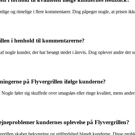
ige og rimelige i flere kommentarer. Dog påpeger nogle, at prisen ikke 
llen i henhold til kommentarerne?
 nogle kunder, der har besøgt stedet i årevis. Dog oplever andre det so
tningerne på Flyvergrillen ifølge kunderne?
 Nogle føler sig skuffede over smagsløs eller ringe kvalitet, mens andr
iejneproblemer kundernes oplevelse på Flyvergrillen?
illen skaber bekymring og utilfredshed blandt kunderne. Disse problem