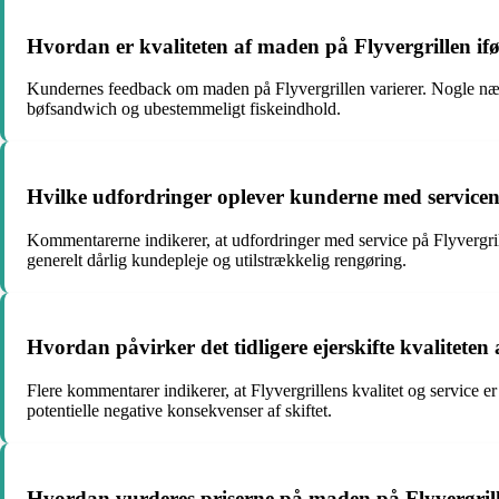
Hvordan er kvaliteten af maden på Flyvergrillen if
Kundernes feedback om maden på Flyvergrillen varierer. Nogle nævne
bøfsandwich og ubestemmeligt fiskeindhold.
Hvilke udfordringer oplever kunderne med servicen
Kommentarerne indikerer, at udfordringer med service på Flyvergril
generelt dårlig kundepleje og utilstrækkelig rengøring.
Hvordan påvirker det tidligere ejerskifte kvaliteten
Flere kommentarer indikerer, at Flyvergrillens kvalitet og service 
potentielle negative konsekvenser af skiftet.
Hvordan vurderes priserne på maden på Flyvergrillen