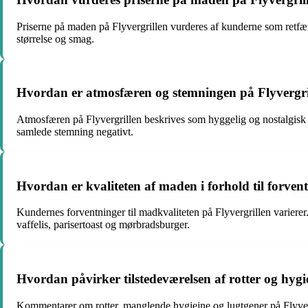
Priserne på maden på Flyvergrillen vurderes af kunderne som retfærd
størrelse og smag.
Hvordan er atmosfæren og stemningen på Flyvergri
Atmosfæren på Flyvergrillen beskrives som hyggelig og nostalgisk af
samlede stemning negativt.
Hvordan er kvaliteten af maden i forhold til forven
Kundernes forventninger til madkvaliteten på Flyvergrillen varierer.
vaffelis, parisertoast og mørbradsburger.
Hvordan påvirker tilstedeværelsen af rotter og hyg
Kommentarer om rotter, manglende hygiejne og lugtgener på Flyvergr