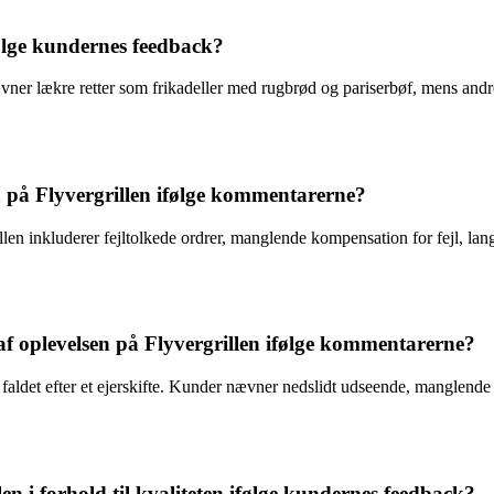
ølge kundernes feedback?
r lækre retter som frikadeller med rugbrød og pariserbøf, mens andre k
 på Flyvergrillen ifølge kommentarerne?
len inkluderer fejltolkede ordrer, manglende kompensation for fejl, lan
 af oplevelsen på Flyvergrillen ifølge kommentarerne?
er faldet efter et ejerskifte. Kunder nævner nedslidt udseende, manglen
 i forhold til kvaliteten ifølge kundernes feedback?