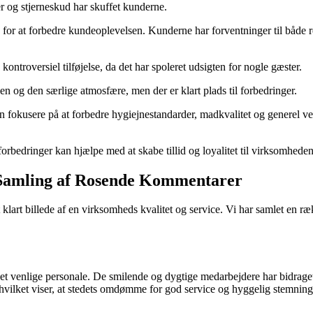
 og stjerneskud har skuffet kunderne.
på for at forbedre kundeoplevelsen. Kunderne har forventninger til både 
ontroversiel tilføjelse, da det har spoleret udsigten for nogle gæster.
len og den særlige atmosfære, men der er klart plads til forbedringer.
en fokusere på at forbedre hygiejnestandarder, madkvalitet og generel ved
bedringer kan hjælpe med at skabe tillid og loyalitet til virksomheden
n Samling af Rosende Kommentarer
et klart billede af en virksomheds kvalitet og service. Vi har samlet e
et venlige personale. De smilende og dygtige medarbejdere har bidraget 
ilket viser, at stedets omdømme for god service og hyggelig stemning 