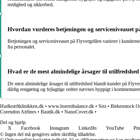
renlighed og sikkerhed.
Hvordan vurderes betjeningen og serviceniveauet på
Betjeningen og serviceniveauet på Flyvergrillen varierer i kunder
fra personalet.
Hvad er de mest almindelige årsager til utilfredsh
De mest almindelige årsager til utilfredshed blandt kunder på Flyver
dårlig rengøring og fejlagtige ordrer nævnes hyppigt i kommentarer
Hudkræftklinikken.dk
•
www.boernibalance.dk
•
Sixt
•
Birkenstock 
Corendon Airlines
•
Bautik.dk
•
NanoCover.dk
•
Del og hjælp
X
Facebook
Instagram
LinkedIn
YouTube
Pin
© Ingen del må gengives uden skriftlig tilladelse.
© Ophavsretligt beskyttet indhold. Vi er affiliatepartner og kan modtag