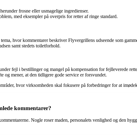
erunder frosne eller usmagelige ingredienser.
roblem, med eksempler på overpris for retter af ringe standard.
de tema, hvor kommentarer beskriver Flyvergrillens udseende som gammel
dsen samt stedets toiletforhold.
 fejl i bestillinger og mangel på kompensation for fejlleverede rette
te og mener, at den tidligere gode service er forsvundet.
r områder, hvor virksomheden skal fokusere på forbedringer for at im
samlede kommentarer?
 i kommentarerne. Nogle roser maden, personalets venlighed og den hy