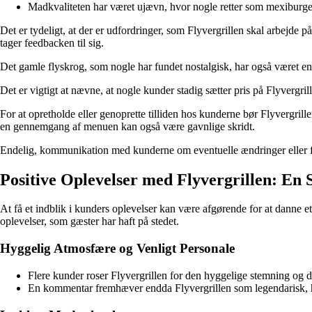
Madkvaliteten har været ujævn, hvor nogle retter som mexiburger
Det er tydeligt, at der er udfordringer, som Flyvergrillen skal arbejde 
tager feedbacken til sig.
Det gamle flyskrog, som nogle har fundet nostalgisk, har også været en k
Det er vigtigt at nævne, at nogle kunder stadig sætter pris på Flyvergril
For at opretholde eller genoprette tilliden hos kunderne bør Flyvergrill
en gennemgang af menuen kan også være gavnlige skridt.
Endelig, kommunikation med kunderne om eventuelle ændringer eller for
Positive Oplevelser med Flyvergrillen: E
At få et indblik i kunders oplevelser kan være afgørende for at danne 
oplevelser, som gæster har haft på stedet.
Hyggelig Atmosfære og Venligt Personale
Flere kunder roser Flyvergrillen for den hyggelige stemning og d
En kommentar fremhæver endda Flyvergrillen som legendarisk, hv