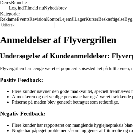
Deres
Branche
Log ind
Tilmeld nu
Nyhedsbrev
Kategorier
Reklame
Events
Revision
Kontor
Lejemål
Lager
Kurser
Beskæftigelse
Byg
Anmeldelser af Flyvergrillen
Undersøgelse af Kundeanmeldelser: Flyverg
Flyvergrillen har længe været et populært spisested tæt på lufthavnen, 
Positiv Feedback:
Flere kunder nævner den gode madkvalitet, specielt fremhæves fr
Atmosfæren og det venlige personale har også været trækkende p
Priserne på maden blev generelt betragtet som retfærdige.
Negativ Feedback:
Flere kunder har rapporteret om manglende hygiejnepraksis blan
Nogle har påpeget problemer såsom lugtgener af fritureolie og rot