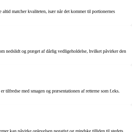
altid matcher kvaliteten, især når det kommer til portionernes
m nedslidt og præget af dårlig vedligeholdelse, hvilket påvirker den
e er tilfredse med smagen og præsentationen af retterne som f.eks.
er kan påvirke oplevelsen negativt og mindske tilliden til stedets