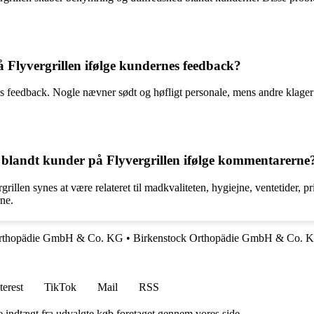
 Flyvergrillen ifølge kundernes feedback?
nes feedback. Nogle nævner sødt og høfligt personale, mens andre klage
ed blandt kunder på Flyvergrillen ifølge kommentarerne
grillen synes at være relateret til madkvaliteten, hygiejne, ventetider,
ne.
Orthopädie GmbH & Co. KG
•
Birkenstock Orthopädie GmbH & Co. 
terest
TikTok
Mail
RSS
e indtægt fra udvalgte køb foretaget gennem vores side.