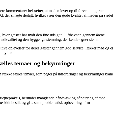
lere kommentarer bekræfter, at maden lever op til forventningerne.
d, der smagte dejligt, hvilket viser den gode kvalitet af maden på stedet
hvor gæster har nydt den fine udsigt til lufthavnen gennem årene.
madkvalitet og den hyggelige stemning, der kendetegner stedet.
sitive oplevelser for deres gæster gennem god service, lækker mad og en
ilbyder.
ælles temaer og bekymringer
 række fælles temaer, som peger på udfordringer og bekymringer blandt
iejnepraksis, herunder manglende håndvask og håndtering af mad.
r beskidt bestik og glas samt problematisk opbevaring af mad.