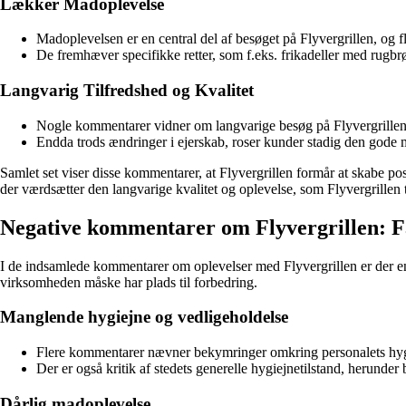
Lækker Madoplevelse
Madoplevelsen er en central del af besøget på Flyvergrillen, og f
De fremhæver specifikke retter, som f.eks. frikadeller med rugbrø
Langvarig Tilfredshed og Kvalitet
Nogle kommentarer vidner om langvarige besøg på Flyvergrillen, 
Endda trods ændringer i ejerskab, roser kunder stadig den gode 
Samlet set viser disse kommentarer, at Flyvergrillen formår at skabe po
der værdsætter den langvarige kvalitet og oplevelse, som Flyvergrillen t
Negative kommentarer om Flyvergrillen: F
I de indsamlede kommentarer om oplevelser med Flyvergrillen er der en
virksomheden måske har plads til forbedring.
Manglende hygiejne og vedligeholdelse
Flere kommentarer nævner bekymringer omkring personalets hyg
Der er også kritik af stedets generelle hygiejnetilstand, herunde
Dårlig madoplevelse