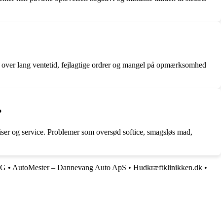
r over lang ventetid, fejlagtige ordrer og mangel på opmærksomhed
?
 priser og service. Problemer som oversød softice, smagsløs mad,
KG
•
AutoMester – Dannevang Auto ApS
•
Hudkræftklinikken.dk
•