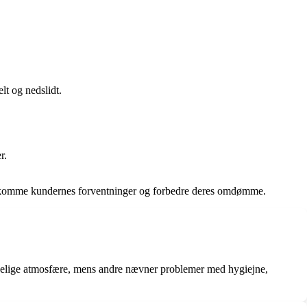
t og nedslidt.
r.
ødekomme kundernes forventninger og forbedre deres omdømme.
ggelige atmosfære, mens andre nævner problemer med hygiejne,