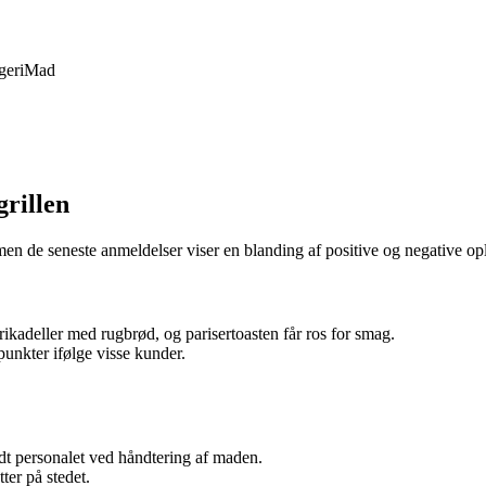
geri
Mad
rillen
men de seneste anmeldelser viser en blanding af positive og negative opl
ikadeller med rugbrød, og parisertoasten får ros for smag.
unkter ifølge visse kunder.
dt personalet ved håndtering af maden.
ter på stedet.