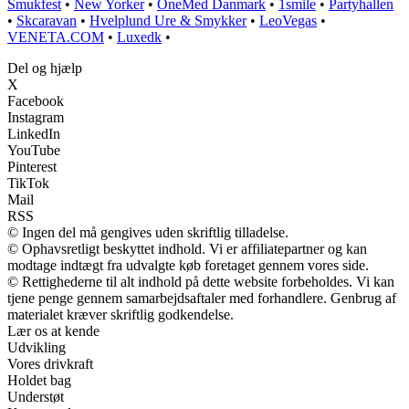
Smukfest
•
New Yorker
•
OneMed Danmark
•
1smile
•
Partyhallen
•
Skcaravan
•
Hvelplund Ure & Smykker
•
LeoVegas
•
VENETA.COM
•
Luxedk
•
Del og hjælp
X
Facebook
Instagram
LinkedIn
YouTube
Pinterest
TikTok
Mail
RSS
© Ingen del må gengives uden skriftlig tilladelse.
© Ophavsretligt beskyttet indhold. Vi er affiliatepartner og kan
modtage indtægt fra udvalgte køb foretaget gennem vores side.
© Rettighederne til alt indhold på dette website forbeholdes. Vi kan
tjene penge gennem samarbejdsaftaler med forhandlere. Genbrug af
materialet kræver skriftlig godkendelse.
Lær os at kende
Udvikling
Vores drivkraft
Holdet bag
Understøt