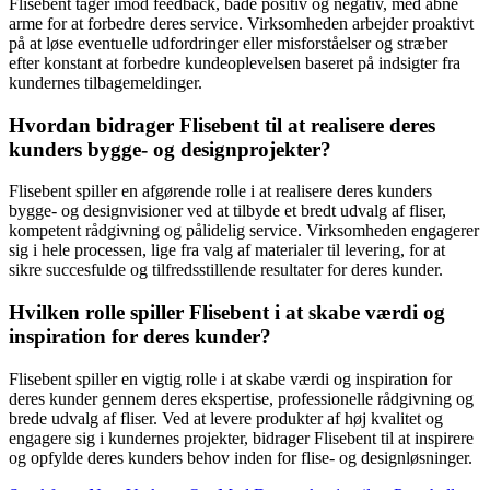
Flisebent tager imod feedback, både positiv og negativ, med åbne
arme for at forbedre deres service. Virksomheden arbejder proaktivt
på at løse eventuelle udfordringer eller misforståelser og stræber
efter konstant at forbedre kundeoplevelsen baseret på indsigter fra
kundernes tilbagemeldinger.
Hvordan bidrager Flisebent til at realisere deres
kunders bygge- og designprojekter?
Flisebent spiller en afgørende rolle i at realisere deres kunders
bygge- og designvisioner ved at tilbyde et bredt udvalg af fliser,
kompetent rådgivning og pålidelig service. Virksomheden engagerer
sig i hele processen, lige fra valg af materialer til levering, for at
sikre succesfulde og tilfredsstillende resultater for deres kunder.
Hvilken rolle spiller Flisebent i at skabe værdi og
inspiration for deres kunder?
Flisebent spiller en vigtig rolle i at skabe værdi og inspiration for
deres kunder gennem deres ekspertise, professionelle rådgivning og
brede udvalg af fliser. Ved at levere produkter af høj kvalitet og
engagere sig i kundernes projekter, bidrager Flisebent til at inspirere
og opfylde deres kunders behov inden for flise- og designløsninger.