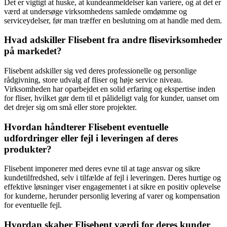
Det er vigtigt at huske, at kundeanmeldelser kan variere, og at det er
værd at undersøge virksomhedens samlede omdømme og
serviceydelser, før man træffer en beslutning om at handle med dem.
Hvad adskiller Flisebent fra andre flisevirksomheder
på markedet?
Flisebent adskiller sig ved deres professionelle og personlige
rådgivning, store udvalg af fliser og høje service niveau.
Virksomheden har oparbejdet en solid erfaring og ekspertise inden
for fliser, hvilket gør dem til et pålideligt valg for kunder, uanset om
det drejer sig om små eller store projekter.
Hvordan håndterer Flisebent eventuelle
udfordringer eller fejl i leveringen af deres
produkter?
Flisebent imponerer med deres evne til at tage ansvar og sikre
kundetilfredshed, selv i tilfælde af fejl i leveringen. Deres hurtige og
effektive løsninger viser engagementet i at sikre en positiv oplevelse
for kunderne, herunder personlig levering af varer og kompensation
for eventuelle fejl.
Hvordan skaber Flisebent værdi for deres kunder