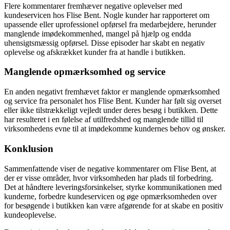
Flere kommentarer fremhæver negative oplevelser med
kundeservicen hos Flise Bent. Nogle kunder har rapporteret om
upassende eller uprofessionel opførsel fra medarbejdere, herunder
manglende imødekommenhed, mangel på hjælp og endda
uhensigtsmæssig opførsel. Disse episoder har skabt en negativ
oplevelse og afskrækket kunder fra at handle i butikken.
Manglende opmærksomhed og service
En anden negativt fremhævet faktor er manglende opmærksomhed
og service fra personalet hos Flise Bent. Kunder har følt sig overset
eller ikke tilstrækkeligt vejledt under deres besøg i butikken. Dette
har resulteret i en følelse af utilfredshed og manglende tillid til
virksomhedens evne til at imødekomme kundernes behov og ønsker.
Konklusion
Sammenfattende viser de negative kommentarer om Flise Bent, at
der er visse områder, hvor virksomheden har plads til forbedring.
Det at håndtere leveringsforsinkelser, styrke kommunikationen med
kunderne, forbedre kundeservicen og øge opmærksomheden over
for besøgende i butikken kan være afgørende for at skabe en positiv
kundeoplevelse.