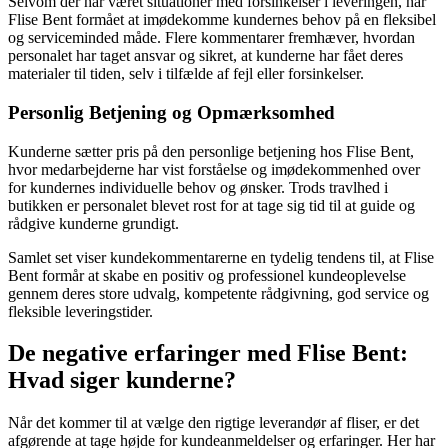
Selvom der har været situationer med forsinkelser i leveringen, har
Flise Bent formået at imødekomme kundernes behov på en fleksibel
og serviceminded måde. Flere kommentarer fremhæver, hvordan
personalet har taget ansvar og sikret, at kunderne har fået deres
materialer til tiden, selv i tilfælde af fejl eller forsinkelser.
Personlig Betjening og Opmærksomhed
Kunderne sætter pris på den personlige betjening hos Flise Bent,
hvor medarbejderne har vist forståelse og imødekommenhed over
for kundernes individuelle behov og ønsker. Trods travlhed i
butikken er personalet blevet rost for at tage sig tid til at guide og
rådgive kunderne grundigt.
Samlet set viser kundekommentarerne en tydelig tendens til, at Flise
Bent formår at skabe en positiv og professionel kundeoplevelse
gennem deres store udvalg, kompetente rådgivning, god service og
fleksible leveringstider.
De negative erfaringer med Flise Bent:
Hvad siger kunderne?
Når det kommer til at vælge den rigtige leverandør af fliser, er det
afgørende at tage højde for kundeanmeldelser og erfaringer. Her har