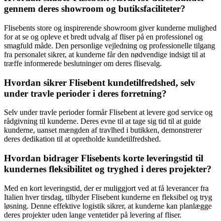
gennem deres showroom og butiksfaciliteter?
Flisebents store og inspirerende showroom giver kunderne mulighed
for at se og opleve et bredt udvalg af fliser på en professionel og
smagfuld måde. Den personlige vejledning og professionelle tilgang
fra personalet sikrer, at kunderne får den nødvendige indsigt til at
træffe informerede beslutninger om deres flisevalg.
Hvordan sikrer Flisebent kundetilfredshed, selv
under travle perioder i deres forretning?
Selv under travle perioder formår Flisebent at levere god service og
rådgivning til kunderne. Deres evne til at tage sig tid til at guide
kunderne, uanset mængden af travlhed i butikken, demonstrerer
deres dedikation til at opretholde kundetilfredshed.
Hvordan bidrager Flisebents korte leveringstid til
kundernes fleksibilitet og tryghed i deres projekter?
Med en kort leveringstid, der er muliggjort ved at få leverancer fra
Italien hver tirsdag, tilbyder Flisebent kunderne en fleksibel og tryg
løsning. Denne effektive logistik sikrer, at kunderne kan planlægge
deres projekter uden lange ventetider på levering af fliser.