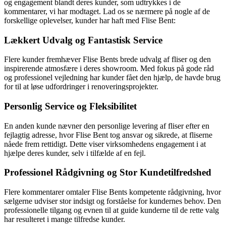
og engagement blandt deres kunder, som udtrykkes i de
kommentarer, vi har modtaget. Lad os se nærmere på nogle af de
forskellige oplevelser, kunder har haft med Flise Bent:
Lækkert Udvalg og Fantastisk Service
Flere kunder fremhæver Flise Bents brede udvalg af fliser og den
inspirerende atmosfære i deres showroom. Med fokus på gode råd
og professionel vejledning har kunder fået den hjælp, de havde brug
for til at løse udfordringer i renoveringsprojekter.
Personlig Service og Fleksibilitet
En anden kunde nævner den personlige levering af fliser efter en
fejlagtig adresse, hvor Flise Bent tog ansvar og sikrede, at fliserne
nåede frem rettidigt. Dette viser virksomhedens engagement i at
hjælpe deres kunder, selv i tilfælde af en fejl.
Professionel Rådgivning og Stor Kundetilfredshed
Flere kommentarer omtaler Flise Bents kompetente rådgivning, hvor
sælgerne udviser stor indsigt og forståelse for kundernes behov. Den
professionelle tilgang og evnen til at guide kunderne til de rette valg
har resulteret i mange tilfredse kunder.