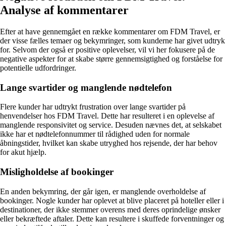
Analyse af kommentarer
Efter at have gennemgået en række kommentarer om FDM Travel, er
der visse fælles temaer og bekymringer, som kunderne har givet udtryk
for. Selvom der også er positive oplevelser, vil vi her fokusere på de
negative aspekter for at skabe større gennemsigtighed og forståelse for
potentielle udfordringer.
Lange svartider og manglende nødtelefon
Flere kunder har udtrykt frustration over lange svartider på
henvendelser hos FDM Travel. Dette har resulteret i en oplevelse af
manglende responsivitet og service. Desuden nævnes det, at selskabet
ikke har et nødtelefonnummer til rådighed uden for normale
åbningstider, hvilket kan skabe utryghed hos rejsende, der har behov
for akut hjælp.
Misligholdelse af bookinger
En anden bekymring, der går igen, er manglende overholdelse af
bookinger. Nogle kunder har oplevet at blive placeret på hoteller eller i
destinationer, der ikke stemmer overens med deres oprindelige ønsker
eller bekræftede aftaler. Dette kan resultere i skuffede forventninger og