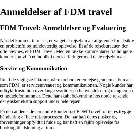
Anmeldelser af FDM travel
FDM Travel: Anmeldelser og Evaluering
Når det kommer til rejser, er valget af rejsebureau afgørende for at sikre
en problemfri og mindeværdig oplevelse. Ét af de rejsebureauer, der
ofte nævnes, er FDM Travel. Med en række kommentarer fra tidligere
kunder kan vi få et indblik i deres erfaringer med dette rejsebureau.
Service og Kommunikation
En af de vigtigste faktorer, når man booker en rejse gennem et bureau
som FDM, er serviceniveauet og kommunikationen. Nogle kunder har
udtrykt frustration over lange svartider på henvendelser og manglen på
et nødtelefonnummer. Dette har skabt bekymring hos nogle rejsende,
der ønsker ekstra support under hele rejsen.
På den anden side har andre kunder rost FDM Travel for deres trygge
håndtering af hele rejseprocessen. De har haft deres ønsker og
forventninger opfyldt til fulde og har haft en fejlfri oplevelse fra
booking til afslutning af turen.