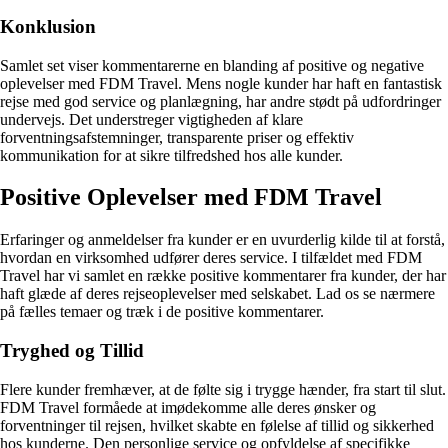
Konklusion
Samlet set viser kommentarerne en blanding af positive og negative
oplevelser med FDM Travel. Mens nogle kunder har haft en fantastisk
rejse med god service og planlægning, har andre stødt på udfordringer
undervejs. Det understreger vigtigheden af klare
forventningsafstemninger, transparente priser og effektiv
kommunikation for at sikre tilfredshed hos alle kunder.
Positive Oplevelser med FDM Travel
Erfaringer og anmeldelser fra kunder er en uvurderlig kilde til at forstå,
hvordan en virksomhed udfører deres service. I tilfældet med FDM
Travel har vi samlet en række positive kommentarer fra kunder, der har
haft glæde af deres rejseoplevelser med selskabet. Lad os se nærmere
på fælles temaer og træk i de positive kommentarer.
Tryghed og Tillid
Flere kunder fremhæver, at de følte sig i trygge hænder, fra start til slut.
FDM Travel formåede at imødekomme alle deres ønsker og
forventninger til rejsen, hvilket skabte en følelse af tillid og sikkerhed
hos kunderne. Den personlige service og opfyldelse af specifikke