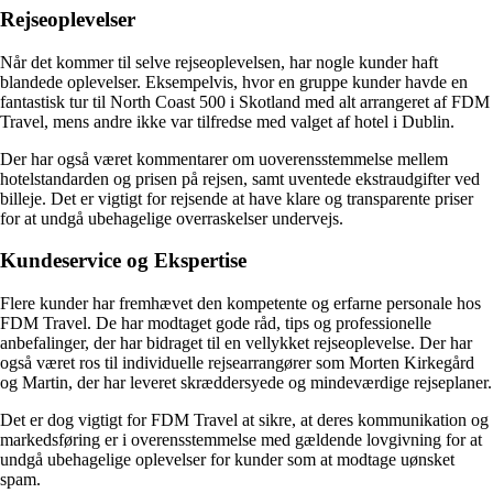
Rejseoplevelser
Når det kommer til selve rejseoplevelsen, har nogle kunder haft
blandede oplevelser. Eksempelvis, hvor en gruppe kunder havde en
fantastisk tur til North Coast 500 i Skotland med alt arrangeret af FDM
Travel, mens andre ikke var tilfredse med valget af hotel i Dublin.
Der har også været kommentarer om uoverensstemmelse mellem
hotelstandarden og prisen på rejsen, samt uventede ekstraudgifter ved
billeje. Det er vigtigt for rejsende at have klare og transparente priser
for at undgå ubehagelige overraskelser undervejs.
Kundeservice og Ekspertise
Flere kunder har fremhævet den kompetente og erfarne personale hos
FDM Travel. De har modtaget gode råd, tips og professionelle
anbefalinger, der har bidraget til en vellykket rejseoplevelse. Der har
også været ros til individuelle rejsearrangører som Morten Kirkegård
og Martin, der har leveret skræddersyede og mindeværdige rejseplaner.
Det er dog vigtigt for FDM Travel at sikre, at deres kommunikation og
markedsføring er i overensstemmelse med gældende lovgivning for at
undgå ubehagelige oplevelser for kunder som at modtage uønsket
spam.