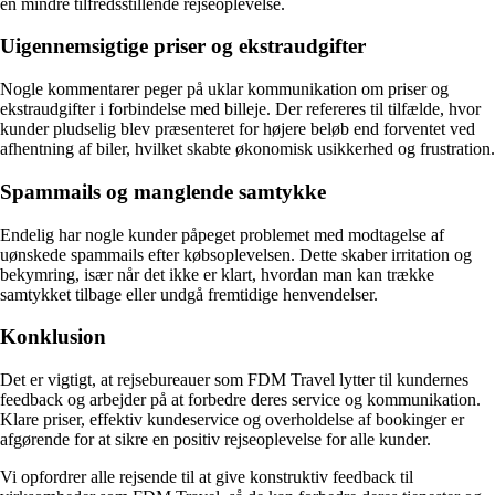
en mindre tilfredsstillende rejseoplevelse.
Uigennemsigtige priser og ekstraudgifter
Nogle kommentarer peger på uklar kommunikation om priser og
ekstraudgifter i forbindelse med billeje. Der refereres til tilfælde, hvor
kunder pludselig blev præsenteret for højere beløb end forventet ved
afhentning af biler, hvilket skabte økonomisk usikkerhed og frustration.
Spammails og manglende samtykke
Endelig har nogle kunder påpeget problemet med modtagelse af
uønskede spammails efter købsoplevelsen. Dette skaber irritation og
bekymring, især når det ikke er klart, hvordan man kan trække
samtykket tilbage eller undgå fremtidige henvendelser.
Konklusion
Det er vigtigt, at rejsebureauer som FDM Travel lytter til kundernes
feedback og arbejder på at forbedre deres service og kommunikation.
Klare priser, effektiv kundeservice og overholdelse af bookinger er
afgørende for at sikre en positiv rejseoplevelse for alle kunder.
Vi opfordrer alle rejsende til at give konstruktiv feedback til