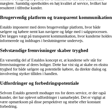
mæglere. Samtidig opretholdes en høj kvalitet af service, hvilket har
resulteret i tilfredse kunder.
Brugervenlig platform og transparent kommunikation
Estaldo imponerer med deres brugervenlige platform, hvor både
sælgere og købere nemt kan navigere og følge med i salgsprocessen.
Der lægges vægt på transparent kommunikation, hvor kunderne holdes
informerede og inddrages i beslutningerne undervejs.
Selvstændige fremvisninger skaber tryghed
En væsentlig del af Estaldos koncept er, at kunderne selv står for
fremvisningerne af deres boliger. Dette har vist sig at skabe en ekstra
tryghed for både sælgere og potentielle købere, da direkte dialog og
involvering styrker tilliden i handlen.
Udfordringer og forbedringspotentiale
Selvom Estaldo generelt modtager ros for deres service, er der også
kunder, der har oplevet udfordringer i samarbejdet. Det er vigtigt at
være opmærksom på disse perspektiver og stræbe efter konstant
forbedring.