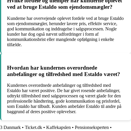
Hvilke fordele og ulemper har kunderne oplevet
ved at bruge Estaldo som ejendomsmægler?
Kunderne har overvejende oplevet fordele ved at bruge Estaldo
som ejendomsmægler, herunder lavere pris, effektiv service,
god kommunikation og inddragelse i salgsprocessen. Nogle
kunder har dog også nævnt udfordringer i form af
kommunikationsbrist eller manglende opfølgning i enkelte
tilfælde.
Hvordan har kundernes overordnede
anbefalinger og tilfredshed med Estaldo været?
Kundernes overordnede anbefalinger og tilfredshed med
Estaldo har været positive. De har givet rosende anbefalinger,
udtrykt tilfredshed med salgsprocessen og været glade for den
professionelle håndtering, gode kommunikation og prisfordel,
som Estaldo har tilbudt. Kunden anbefaler Estaldo til andre på
baggrund af deres positive oplevelser.
3 Danmark
•
Ticket.dk
•
Kaffekapslen
•
Pensionseksperten
•