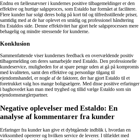
Endnu en fællesnævner i kundernes positive tilbagemeldinger er den
effektive og hurtige salgsproces, som Estaldo har formået at facilitere.
Flere kunder har solgt deres bolig på kort tid og tilfredsstillende priser,
samtidig med at de har oplevet en smidig og professionel håndtering
fra Estaldos side. Denne effektivitet har gjort hele salgsprocessen mere
behagelig og mindre stressende for kunderne.
Konklusion
Sammenfattende viser kundernes feedback en overvældende positiv
tilbagemelding om deres samarbejde med Estaldo. Den professionelle
kundeservice, muligheden for at spare penge uden at gå på kompromis
med kvaliteten, samt den effektive og personlige tilgang til
ejendomshandel, er nogle af de faktorer, der har gjort Estaldo til et
foretrukket valg hos mange boligsælgere. Med disse positive erfaringer
i baghovedet kan man med tryghed og tillid vælge Estaldo som sin
ejendomsmæglerpartner.
Negative oplevelser med Estaldo: En
analyse af kommentarer fra kunder
Erfaringer fra kunder kan give et dybtgående indblik i, hvordan en
virksomhed opererer og hvilken service de leverer. I tilfældet med