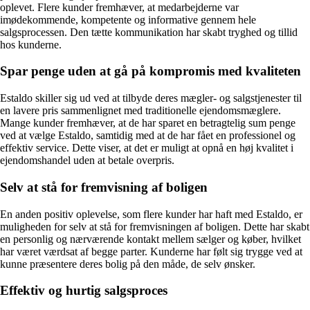
oplevet. Flere kunder fremhæver, at medarbejderne var
imødekommende, kompetente og informative gennem hele
salgsprocessen. Den tætte kommunikation har skabt tryghed og tillid
hos kunderne.
Spar penge uden at gå på kompromis med kvaliteten
Estaldo skiller sig ud ved at tilbyde deres mægler- og salgstjenester til
en lavere pris sammenlignet med traditionelle ejendomsmæglere.
Mange kunder fremhæver, at de har sparet en betragtelig sum penge
ved at vælge Estaldo, samtidig med at de har fået en professionel og
effektiv service. Dette viser, at det er muligt at opnå en høj kvalitet i
ejendomshandel uden at betale overpris.
Selv at stå for fremvisning af boligen
En anden positiv oplevelse, som flere kunder har haft med Estaldo, er
muligheden for selv at stå for fremvisningen af boligen. Dette har skabt
en personlig og nærværende kontakt mellem sælger og køber, hvilket
har været værdsat af begge parter. Kunderne har følt sig trygge ved at
kunne præsentere deres bolig på den måde, de selv ønsker.
Effektiv og hurtig salgsproces