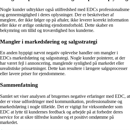
Nogle kunder udtrykker også utilfredshed med EDCs professionalisme
og gennemsigtighed i deres oplysninger. Der er beskrivelser af
mæglere, der ikke følger op på aftaler, ikke leverer korrekt information
eller ikke er ærlige omkring ejendomsforhold. Dette skaber en
bekymring om tillid og troværdighed hos kunderne.
Mangler i markedsføring og salgsstrategi
En anden hyppigt nævnt negativ oplevelse handler om mangler i
EDCs markedsføring og salgsstrategi. Nogle kunder pointerer, at der
har været fejl i annoncering, manglende synlighed på markedet eller
urealistiske prissætninger. Dette kan resultere i længere salgsprocesser
eller lavere priser for ejendommene.
Sammenfatning
Samlet set viser analysen af brugernes negative erfaringer med EDC, at
der er visse udfordringer med kommunikation, professionalisme og
markedsføring i nogle tilfælde. Det er vigtigt for virksomheder som
EDC at lytte til kundernes feedback og arbejde på at forbedre deres
service for at sikre tilfredse kunder og et positivt omdømme på
markedet.