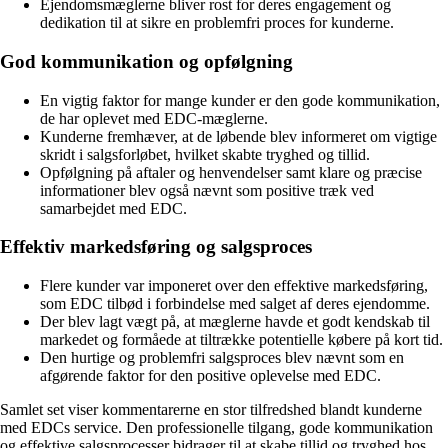
Ejendomsmæglerne bliver rost for deres engagement og
dedikation til at sikre en problemfri proces for kunderne.
God kommunikation og opfølgning
En vigtig faktor for mange kunder er den gode kommunikation,
de har oplevet med EDC-mæglerne.
Kunderne fremhæver, at de løbende blev informeret om vigtige
skridt i salgsforløbet, hvilket skabte tryghed og tillid.
Opfølgning på aftaler og henvendelser samt klare og præcise
informationer blev også nævnt som positive træk ved
samarbejdet med EDC.
Effektiv markedsføring og salgsproces
Flere kunder var imponeret over den effektive markedsføring,
som EDC tilbød i forbindelse med salget af deres ejendomme.
Der blev lagt vægt på, at mæglerne havde et godt kendskab til
markedet og formåede at tiltrække potentielle købere på kort tid.
Den hurtige og problemfri salgsproces blev nævnt som en
afgørende faktor for den positive oplevelse med EDC.
Samlet set viser kommentarerne en stor tilfredshed blandt kunderne
med EDCs service. Den professionelle tilgang, gode kommunikation
og effektive salgsprocesser bidrager til at skabe tillid og tryghed hos