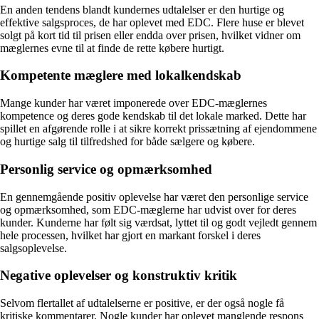
En anden tendens blandt kundernes udtalelser er den hurtige og
effektive salgsproces, de har oplevet med EDC. Flere huse er blevet
solgt på kort tid til prisen eller endda over prisen, hvilket vidner om
mæglernes evne til at finde de rette købere hurtigt.
Kompetente mæglere med lokalkendskab
Mange kunder har været imponerede over EDC-mæglernes
kompetence og deres gode kendskab til det lokale marked. Dette har
spillet en afgørende rolle i at sikre korrekt prissætning af ejendommene
og hurtige salg til tilfredshed for både sælgere og købere.
Personlig service og opmærksomhed
En gennemgående positiv oplevelse har været den personlige service
og opmærksomhed, som EDC-mæglerne har udvist over for deres
kunder. Kunderne har følt sig værdsat, lyttet til og godt vejledt gennem
hele processen, hvilket har gjort en markant forskel i deres
salgsoplevelse.
Negative oplevelser og konstruktiv kritik
Selvom flertallet af udtalelserne er positive, er der også nogle få
kritiske kommentarer. Nogle kunder har oplevet manglende respons