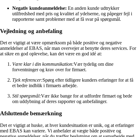
Negativ kundeanmeldelse:
En anden kunde udtrykker
utilfredshed med pris og kvalitet af ydelserne, og påpeger fejl i
rapporterne samt problemer med at få svar på spørgsmål.
Vejledning og anbefaling
Det er vigtigt at være opmærksom på både positive og negative
anmeldelser af EBAS, når man overvejer at benytte deres services. For
at sikre en god oplevelse, kan det være en god idé at:
Være klar i din kommunikation:
Vær tydelig om dine
forventninger og krav over for firmaet.
Tjek referencer:
Spørg efter tidligere kunders erfaringer for at få
et bedre indblik i firmaets arbejde.
Stil spørgsmål:
Vær ikke bange for at udfordre firmaet og bede
om uddybning af deres rapporter og anbefalinger.
Afsluttende bemærkning
Det er vigtigt at huske, at hver kundesituation er unik, og at erfaringer
med EBAS kan variere. Vi anbefaler at vægte både positive og
negative anmeldelser, når du træffer beslutning om at samarbejde med