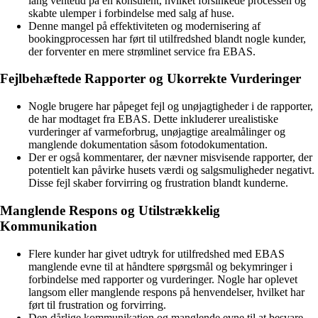
lang ventetid på en konsulent, hvilket forsinkede processen og
skabte ulemper i forbindelse med salg af huse.
Denne mangel på effektiviteten og modernisering af
bookingprocessen har ført til utilfredshed blandt nogle kunder,
der forventer en mere strømlinet service fra EBAS.
Fejlbehæftede Rapporter og Ukorrekte Vurderinger
Nogle brugere har påpeget fejl og unøjagtigheder i de rapporter,
de har modtaget fra EBAS. Dette inkluderer urealistiske
vurderinger af varmeforbrug, unøjagtige arealmålinger og
manglende dokumentation såsom fotodokumentation.
Der er også kommentarer, der nævner misvisende rapporter, der
potentielt kan påvirke husets værdi og salgsmuligheder negativt.
Disse fejl skaber forvirring og frustration blandt kunderne.
Manglende Respons og Utilstrækkelig
Kommunikation
Flere kunder har givet udtryk for utilfredshed med EBAS
manglende evne til at håndtere spørgsmål og bekymringer i
forbindelse med rapporter og vurderinger. Nogle har oplevet
langsom eller manglende respons på henvendelser, hvilket har
ført til frustration og forvirring.
Den dårlige kommunikation og manglende evne til at besvare