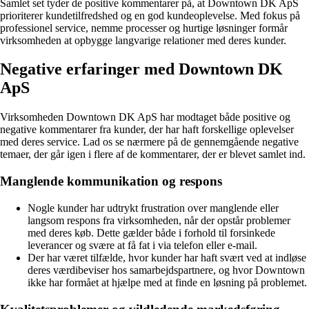
Samlet set tyder de positive kommentarer på, at Downtown DK ApS
prioriterer kundetilfredshed og en god kundeoplevelse. Med fokus på
professionel service, nemme processer og hurtige løsninger formår
virksomheden at opbygge langvarige relationer med deres kunder.
Negative erfaringer med Downtown DK
ApS
Virksomheden Downtown DK ApS har modtaget både positive og
negative kommentarer fra kunder, der har haft forskellige oplevelser
med deres service. Lad os se nærmere på de gennemgående negative
temaer, der går igen i flere af de kommentarer, der er blevet samlet ind.
Manglende kommunikation og respons
Nogle kunder har udtrykt frustration over manglende eller
langsom respons fra virksomheden, når der opstår problemer
med deres køb. Dette gælder både i forhold til forsinkede
leverancer og svære at få fat i via telefon eller e-mail.
Der har været tilfælde, hvor kunder har haft svært ved at indløse
deres værdibeviser hos samarbejdspartnere, og hvor Downtown
ikke har formået at hjælpe med at finde en løsning på problemet.