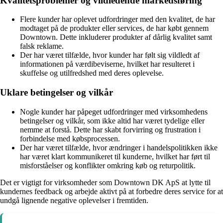
Kvalitetsproblemer og vildledende markedsføring
Flere kunder har oplevet udfordringer med den kvalitet, de har
modtaget på de produkter eller services, de har købt gennem
Downtown. Dette inkluderer produkter af dårlig kvalitet samt
falsk reklame.
Der har været tilfælde, hvor kunder har følt sig vildledt af
informationen på værdibeviserne, hvilket har resulteret i
skuffelse og utilfredshed med deres oplevelse.
Uklare betingelser og vilkår
Nogle kunder har påpeget udfordringer med virksomhedens
betingelser og vilkår, som ikke altid har været tydelige eller
nemme at forstå. Dette har skabt forvirring og frustration i
forbindelse med købsprocessen.
Der har været tilfælde, hvor ændringer i handelspolitikken ikke
har været klart kommunikeret til kunderne, hvilket har ført til
misforståelser og konflikter omkring køb og returpolitik.
Det er vigtigt for virksomheder som Downtown DK ApS at lytte til
kundernes feedback og arbejde aktivt på at forbedre deres service for at
undgå lignende negative oplevelser i fremtiden.