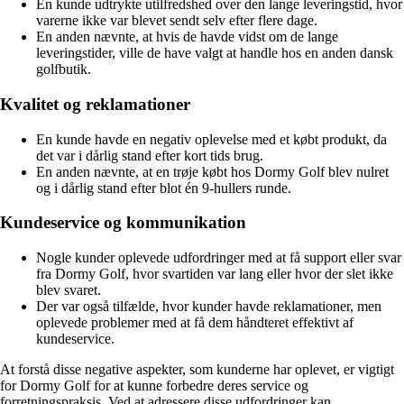
En kunde udtrykte utilfredshed over den lange leveringstid, hvor
varerne ikke var blevet sendt selv efter flere dage.
En anden nævnte, at hvis de havde vidst om de lange
leveringstider, ville de have valgt at handle hos en anden dansk
golfbutik.
Kvalitet og reklamationer
En kunde havde en negativ oplevelse med et købt produkt, da
det var i dårlig stand efter kort tids brug.
En anden nævnte, at en trøje købt hos Dormy Golf blev nulret
og i dårlig stand efter blot én 9-hullers runde.
Kundeservice og kommunikation
Nogle kunder oplevede udfordringer med at få support eller svar
fra Dormy Golf, hvor svartiden var lang eller hvor der slet ikke
blev svaret.
Der var også tilfælde, hvor kunder havde reklamationer, men
oplevede problemer med at få dem håndteret effektivt af
kundeservice.
At forstå disse negative aspekter, som kunderne har oplevet, er vigtigt
for Dormy Golf for at kunne forbedre deres service og
forretningspraksis. Ved at adressere disse udfordringer kan