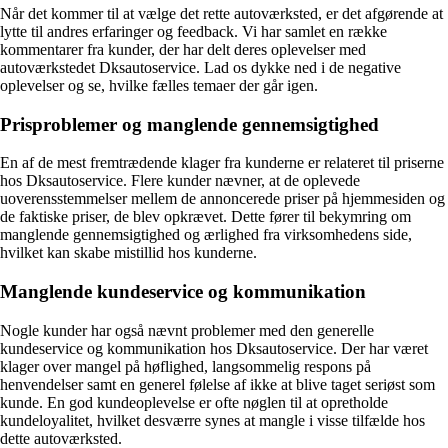
Når det kommer til at vælge det rette autoværksted, er det afgørende at
lytte til andres erfaringer og feedback. Vi har samlet en række
kommentarer fra kunder, der har delt deres oplevelser med
autoværkstedet Dksautoservice. Lad os dykke ned i de negative
oplevelser og se, hvilke fælles temaer der går igen.
Prisproblemer og manglende gennemsigtighed
En af de mest fremtrædende klager fra kunderne er relateret til priserne
hos Dksautoservice. Flere kunder nævner, at de oplevede
uoverensstemmelser mellem de annoncerede priser på hjemmesiden og
de faktiske priser, de blev opkrævet. Dette fører til bekymring om
manglende gennemsigtighed og ærlighed fra virksomhedens side,
hvilket kan skabe mistillid hos kunderne.
Manglende kundeservice og kommunikation
Nogle kunder har også nævnt problemer med den generelle
kundeservice og kommunikation hos Dksautoservice. Der har været
klager over mangel på høflighed, langsommelig respons på
henvendelser samt en generel følelse af ikke at blive taget seriøst som
kunde. En god kundeoplevelse er ofte nøglen til at opretholde
kundeloyalitet, hvilket desværre synes at mangle i visse tilfælde hos
dette autoværksted.