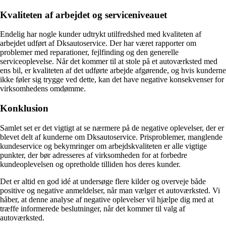
Kvaliteten af arbejdet og serviceniveauet
Endelig har nogle kunder udtrykt utilfredshed med kvaliteten af
arbejdet udført af Dksautoservice. Der har været rapporter om
problemer med reparationer, fejlfinding og den generelle
serviceoplevelse. Når det kommer til at stole på et autoværksted med
ens bil, er kvaliteten af det udførte arbejde afgørende, og hvis kunderne
ikke føler sig trygge ved dette, kan det have negative konsekvenser for
virksomhedens omdømme.
Konklusion
Samlet set er det vigtigt at se nærmere på de negative oplevelser, der er
blevet delt af kunderne om Dksautoservice. Prisproblemer, manglende
kundeservice og bekymringer om arbejdskvaliteten er alle vigtige
punkter, der bør adresseres af virksomheden for at forbedre
kundeoplevelsen og opretholde tilliden hos deres kunder.
Det er altid en god idé at undersøge flere kilder og overveje både
positive og negative anmeldelser, når man vælger et autoværksted. Vi
håber, at denne analyse af negative oplevelser vil hjælpe dig med at
træffe informerede beslutninger, når det kommer til valg af
autoværksted.