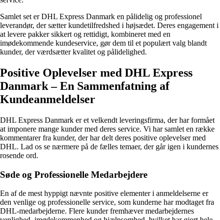
Samlet set er DHL Express Danmark en pålidelig og professionel
leverandør, der sætter kundetilfredshed i højsædet. Deres engagement i
at levere pakker sikkert og rettidigt, kombineret med en
imødekommende kundeservice, gør dem til et populært valg blandt
kunder, der værdsætter kvalitet og pålidelighed.
Positive Oplevelser med DHL Express
Danmark – En Sammenfatning af
Kundeanmeldelser
DHL Express Danmark er et velkendt leveringsfirma, der har formået
at imponere mange kunder med deres service. Vi har samlet en række
kommentarer fra kunder, der har delt deres positive oplevelser med
DHL. Lad os se nærmere på de fælles temaer, der går igen i kundernes
rosende ord.
Søde og Professionelle Medarbejdere
En af de mest hyppigt nævnte positive elementer i anmeldelserne er
den venlige og professionelle service, som kunderne har modtaget fra
DHL-medarbejderne. Flere kunder fremhæver medarbejdernes
venlighed, imødekommenhed og hjælpsomhed, hvilket har gjort hele