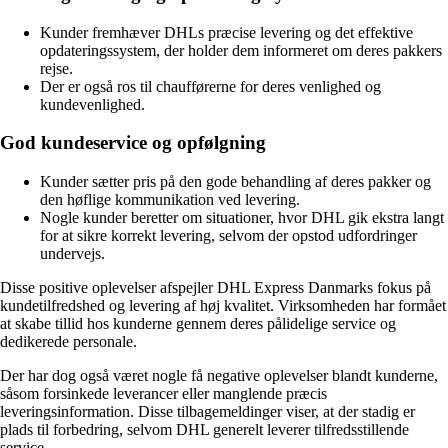
Kunder fremhæver DHLs præcise levering og det effektive
opdateringssystem, der holder dem informeret om deres pakkers
rejse.
Der er også ros til chaufførerne for deres venlighed og
kundevenlighed.
God kundeservice og opfølgning
Kunder sætter pris på den gode behandling af deres pakker og
den høflige kommunikation ved levering.
Nogle kunder beretter om situationer, hvor DHL gik ekstra langt
for at sikre korrekt levering, selvom der opstod udfordringer
undervejs.
Disse positive oplevelser afspejler DHL Express Danmarks fokus på
kundetilfredshed og levering af høj kvalitet. Virksomheden har formået
at skabe tillid hos kunderne gennem deres pålidelige service og
dedikerede personale.
Der har dog også været nogle få negative oplevelser blandt kunderne,
såsom forsinkede leverancer eller manglende præcis
leveringsinformation. Disse tilbagemeldinger viser, at der stadig er
plads til forbedring, selvom DHL generelt leverer tilfredsstillende
service.