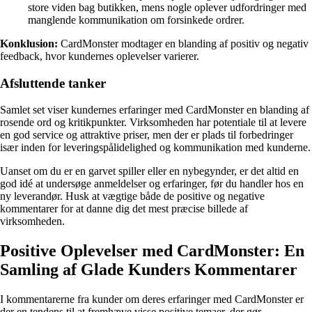
store viden bag butikken, mens nogle oplever udfordringer med
manglende kommunikation om forsinkede ordrer.
Konklusion:
CardMonster modtager en blanding af positiv og negativ
feedback, hvor kundernes oplevelser varierer.
Afsluttende tanker
Samlet set viser kundernes erfaringer med CardMonster en blanding af
rosende ord og kritikpunkter. Virksomheden har potentiale til at levere
en god service og attraktive priser, men der er plads til forbedringer
især inden for leveringspålidelighed og kommunikation med kunderne.
Uanset om du er en garvet spiller eller en nybegynder, er det altid en
god idé at undersøge anmeldelser og erfaringer, før du handler hos en
ny leverandør. Husk at vægtige både de positive og negative
kommentarer for at danne dig det mest præcise billede af
virksomheden.
Positive Oplevelser med CardMonster: En
Samling af Glade Kunders Kommentarer
I kommentarerne fra kunder om deres erfaringer med CardMonster er
der en tendens til at fremhæve visse positive temaer, der gør