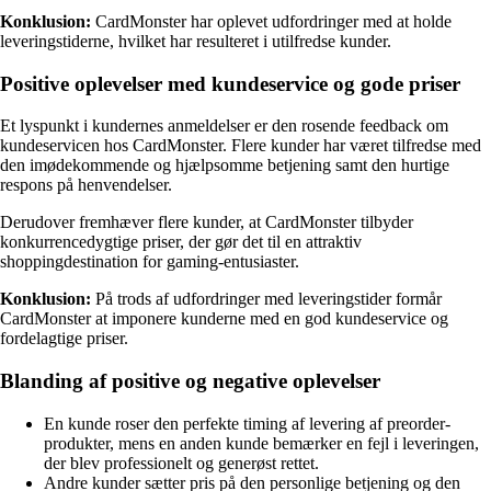
Konklusion:
CardMonster har oplevet udfordringer med at holde
leveringstiderne, hvilket har resulteret i utilfredse kunder.
Positive oplevelser med kundeservice og gode priser
Et lyspunkt i kundernes anmeldelser er den rosende feedback om
kundeservicen hos CardMonster. Flere kunder har været tilfredse med
den imødekommende og hjælpsomme betjening samt den hurtige
respons på henvendelser.
Derudover fremhæver flere kunder, at CardMonster tilbyder
konkurrencedygtige priser, der gør det til en attraktiv
shoppingdestination for gaming-entusiaster.
Konklusion:
På trods af udfordringer med leveringstider formår
CardMonster at imponere kunderne med en god kundeservice og
fordelagtige priser.
Blanding af positive og negative oplevelser
En kunde roser den perfekte timing af levering af preorder-
produkter, mens en anden kunde bemærker en fejl i leveringen,
der blev professionelt og generøst rettet.
Andre kunder sætter pris på den personlige betjening og den