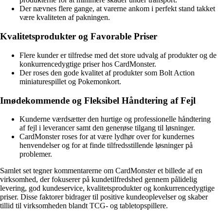
Der nævnes flere gange, at varerne ankom i perfekt stand takket
være kvaliteten af pakningen.
Kvalitetsprodukter og Favorable Priser
Flere kunder er tilfredse med det store udvalg af produkter og de
konkurrencedygtige priser hos CardMonster.
Der roses den gode kvalitet af produkter som Bolt Action
miniaturespillet og Pokemonkort.
Imødekommende og Fleksibel Håndtering af Fejl
Kunderne værdsætter den hurtige og professionelle håndtering
af fejl i leverancer samt den generøse tilgang til løsninger.
CardMonster roses for at være lydhør over for kundernes
henvendelser og for at finde tilfredsstillende løsninger på
problemer.
Samlet set tegner kommentarerne om CardMonster et billede af en
virksomhed, der fokuserer på kundetilfredshed gennem pålidelig
levering, god kundeservice, kvalitetsprodukter og konkurrencedygtige
priser. Disse faktorer bidrager til positive kundeoplevelser og skaber
tillid til virksomheden blandt TCG- og tabletopspillere.