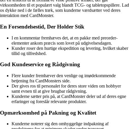
virksomheden til et populært valg blandt TCG- og tabletopspillere. Lad
os dykke ned i de fælles træk, som kunderne værdsætter ved deres
interaktion med CardMonster.
En Forsendelsestid, Der Holder Stik
I en kommentar fremhæves det, at en pakke med preorder-
elementer ankom præcis som lovet på udgivelsesdagen.
Kunder roser den hurtige ekspedition og levering, hvilket skaber
tillid og tilfredshed.
God Kundeservice og Rådgivning
Flere kunder fremhæver den venlige og imødekommende
betjening fra CardMonsters side.
Der gives ros til personalet for deres store viden om hobbyer
samt evnen til at give brugbar rådgivning.
Kunderne sætter pris på, at CardMonster deler ud af deres egne
erfaringer og foreslår relevante produkter.
Opmærksomhed på Pakning og Kvalitet
Kunderne noterer sig den omhyggelige indpakning af
produkterne for at minimere skader under transport.