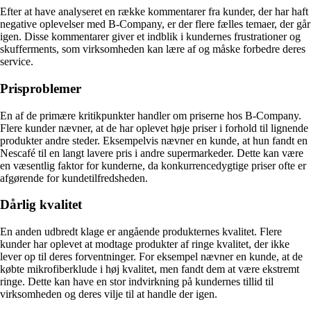
Efter at have analyseret en række kommentarer fra kunder, der har haft
negative oplevelser med B-Company, er der flere fælles temaer, der går
igen. Disse kommentarer giver et indblik i kundernes frustrationer og
skufferments, som virksomheden kan lære af og måske forbedre deres
service.
Prisproblemer
En af de primære kritikpunkter handler om priserne hos B-Company.
Flere kunder nævner, at de har oplevet høje priser i forhold til lignende
produkter andre steder. Eksempelvis nævner en kunde, at hun fandt en
Nescafé til en langt lavere pris i andre supermarkeder. Dette kan være
en væsentlig faktor for kunderne, da konkurrencedygtige priser ofte er
afgørende for kundetilfredsheden.
Dårlig kvalitet
En anden udbredt klage er angående produkternes kvalitet. Flere
kunder har oplevet at modtage produkter af ringe kvalitet, der ikke
lever op til deres forventninger. For eksempel nævner en kunde, at de
købte mikrofiberklude i høj kvalitet, men fandt dem at være ekstremt
ringe. Dette kan have en stor indvirkning på kundernes tillid til
virksomheden og deres vilje til at handle der igen.