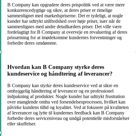
B Company kan opgradere deres prispolitik ved at være mere
konkurrencedygtige og sikre, at deres priser er rimelige
sammenlignet med markedspriserne. Det er tydeligt, at nogle
kunder har udtrykt utilfredshed over høje priser, især når de
sammenlignes med andre detailkæders priser. Det ville være
fordelagtigt for B Company at overveje en revaluering af deres
prissætning for at imødekomme kundernes forventninger og
forbedre deres omdømme.
Hvordan kan B Company styrke deres
kundeservice og håndtering af leverancer?
B Company kan styrke deres kundeservice ved at sikre en
omhyggelig håndtering af leverancer og en professionel
indpakning af produkter. Nogle kunder har udtrykt frustration
over manglende omhu ved forsendelsesprocessen, hvilket kan
påvirke kundens tillid og loyalitet. Ved at fokusere på kvaliteten
af leverancer og lytte til kundernes feedback kan B Company
forbedre deres serviceniveau og undgå potentielle misforståelser
eller skuffelser.