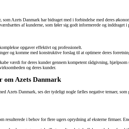
er, som Azets Danmark har bidraget med i forbindelse med deres økonom
rdsættes af kunderne, som føler sig godt informerede og inddraget i 
komplekse opgaver effektivt og professionelt.
nger og komme med konstruktive forslag til at optimere deres forretni
skabe værdi for deres kunder gennem kompetent rådgivning, hjælpsom se
m virksomheden og deres kunder.
er om Azets Danmark
ed Azets Danmark, ses der tydeligt nogle fælles negative temaer, som g
 resulterede i behov for flere ugers oprydning af eksterne firmaer. E