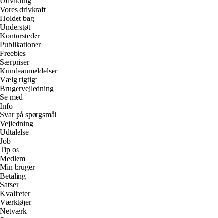
Udvikling
Vores drivkraft
Holdet bag
Understøt
Kontorsteder
Publikationer
Freebies
Særpriser
Kundeanmeldelser
Vælg rigtigt
Brugervejledning
Se med
Info
Svar på spørgsmål
Vejledning
Udtalelse
Job
Tip os
Medlem
Min bruger
Betaling
Satser
Kvaliteter
Værktøjer
Netværk