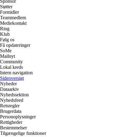
Sponsor
Støtter
Formidler
Teammedlem
Mediekontakt
Ring
Klub
Følg os
Få opdateringer
SoMe
Mailnyt
Community
Lokal kreds
Intern navigation
Sideoversigt
Nyheder
Dataarkiv
Nyhedssektion
Nyhedsfeed
Retsregler
Brugerdata
Personoplysninger
Rettigheder
Bestemmelser
Tilgængelige funktioner