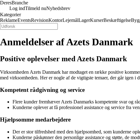
Deres
Branche
Log ind
Tilmeld nu
Nyhedsbrev
Kategorier
Reklame
Events
Revision
Kontor
Lejemål
Lager
Kurser
Beskæftigelse
Byg
Anmeldelser af Azets Danmark
Positive oplevelser med Azets Danmark
Virksomheden Azets Danmark har modtaget en række positive kommentarer
med virksomheden. Her er nogle af de vigtigste temaer, der går igen i 
Kompetent rådgivning og service
Flere kunder fremhæver Azets Danmarks kompetente svar og rådg
Kunderne oplever at få professionel assistance og service fra v
Hjælpsomme medarbejdere
Der er stor tilfredshed med den hjælpsomhed, som kunderne opl
Kunderne påskønner den personlige assistance og støtte, de modt