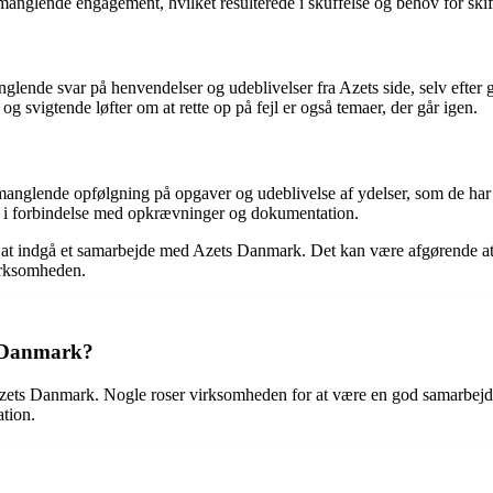
anglende engagement, hvilket resulterede i skuffelse og behov for skif
nde svar på henvendelser og udeblivelser fra Azets side, selv efter 
 svigtende løfter om at rette op på fejl er også temaer, der går igen.
nglende opfølgning på opgaver og udeblivelse af ydelser, som de har b
 i forbindelse med opkrævninger og dokumentation.
 at indgå et samarbejde med Azets Danmark. Det kan være afgørende at 
virksomheden.
s Danmark?
Azets Danmark. Nogle roser virksomheden for at være en god samarbejd
tion.