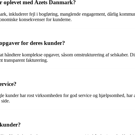
ar oplevet med Azets Danmark?
rk, inkluderer fejl i bogføring, manglende engagement, dårlig kommuni
e økonomiske konsekvenser for kunderne.
pgaver for deres kunder?
at håndtere komplekse opgaver, såsom omstrukturering af selskaber. Dis
t transparent fakturering.
ervice?
 kunder har rost virksomheden for god service og hjælpsomhed, har an
side.
 kunder?