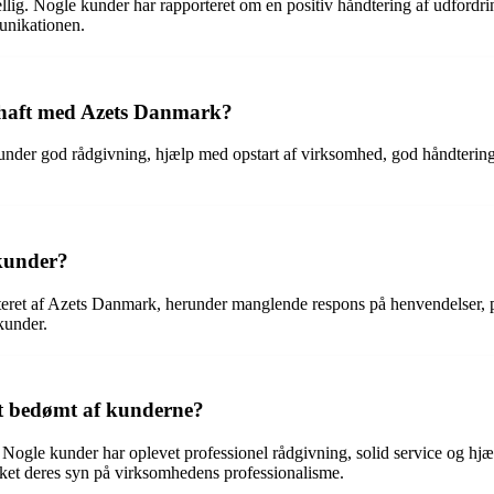
llig. Nogle kunder har rapporteret om en positiv håndtering af udfordri
unikationen.
r haft med Azets Danmark?
under god rådgivning, hjælp med opstart af virksomhed, god håndtering
kunder?
dteret af Azets Danmark, herunder manglende respons på henvendelser, 
kunder.
t bedømt af kunderne?
Nogle kunder har oplevet professionel rådgivning, solid service og h
rket deres syn på virksomhedens professionalisme.