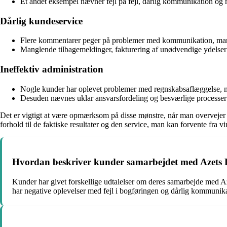
Et andet eksempel nævner fejl på fejl, dårlig kommunikation og m
Dårlig kundeservice
Flere kommentarer peger på problemer med kommunikation, mangle
Manglende tilbagemeldinger, fakturering af unødvendige ydelser og
Ineffektiv administration
Nogle kunder har oplevet problemer med regnskabsaflæggelse, ma
Desuden nævnes uklar ansvarsfordeling og besværlige processer
Det er vigtigt at være opmærksom på disse mønstre, når man overvejer
forhold til de faktiske resultater og den service, man kan forvente fra 
Hvordan beskriver kunder samarbejdet med Azet
Kunder har givet forskellige udtalelser om deres samarbejde med 
har negative oplevelser med fejl i bogføringen og dårlig kommunika