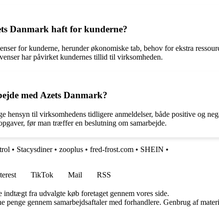
zets Danmark haft for kunderne?
ser for kunderne, herunder økonomiske tab, behov for ekstra ressourcer 
nser har påvirket kundernes tillid til virksomheden.
rbejde med Azets Danmark?
 hensyn til virksomhedens tidligere anmeldelser, både positive og neg
opgaver, før man træffer en beslutning om samarbejde.
trol
•
Stacysdiner
•
zooplus
•
fred-frost.com
•
SHEIN
•
terest
TikTok
Mail
RSS
e indtægt fra udvalgte køb foretaget gennem vores side.
jene penge gennem samarbejdsaftaler med forhandlere. Genbrug af materi