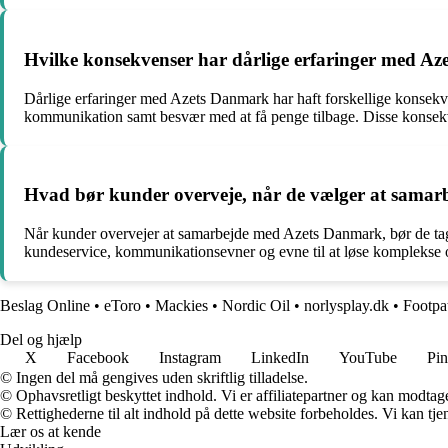
Hvilke konsekvenser har dårlige erfaringer med A
Dårlige erfaringer med Azets Danmark har haft forskellige konsekven
kommunikation samt besvær med at få penge tilbage. Disse konsekve
Hvad bør kunder overveje, når de vælger at sama
Når kunder overvejer at samarbejde med Azets Danmark, bør de tage
kundeservice, kommunikationsevner og evne til at løse komplekse 
Beslag Online
•
eToro
•
Mackies
•
Nordic Oil
•
norlysplay.dk
•
Footpa
Del og hjælp
X
Facebook
Instagram
LinkedIn
YouTube
Pin
© Ingen del må gengives uden skriftlig tilladelse.
© Ophavsretligt beskyttet indhold. Vi er affiliatepartner og kan modtag
© Rettighederne til alt indhold på dette website forbeholdes. Vi kan t
Lær os at kende