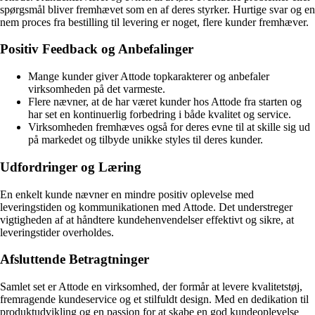
spørgsmål bliver fremhævet som en af deres styrker. Hurtige svar og en
nem proces fra bestilling til levering er noget, flere kunder fremhæver.
Positiv Feedback og Anbefalinger
Mange kunder giver Attode topkarakterer og anbefaler
virksomheden på det varmeste.
Flere nævner, at de har været kunder hos Attode fra starten og
har set en kontinuerlig forbedring i både kvalitet og service.
Virksomheden fremhæves også for deres evne til at skille sig ud
på markedet og tilbyde unikke styles til deres kunder.
Udfordringer og Læring
En enkelt kunde nævner en mindre positiv oplevelse med
leveringstiden og kommunikationen med Attode. Det understreger
vigtigheden af at håndtere kundehenvendelser effektivt og sikre, at
leveringstider overholdes.
Afsluttende Betragtninger
Samlet set er Attode en virksomhed, der formår at levere kvalitetstøj,
fremragende kundeservice og et stilfuldt design. Med en dedikation til
produktudvikling og en passion for at skabe en god kundeoplevelse