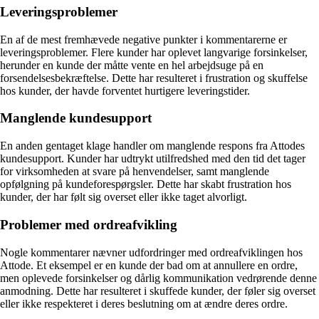
Leveringsproblemer
En af de mest fremhævede negative punkter i kommentarerne er
leveringsproblemer. Flere kunder har oplevet langvarige forsinkelser,
herunder en kunde der måtte vente en hel arbejdsuge på en
forsendelsesbekræftelse. Dette har resulteret i frustration og skuffelse
hos kunder, der havde forventet hurtigere leveringstider.
Manglende kundesupport
En anden gentaget klage handler om manglende respons fra Attodes
kundesupport. Kunder har udtrykt utilfredshed med den tid det tager
for virksomheden at svare på henvendelser, samt manglende
opfølgning på kundeforespørgsler. Dette har skabt frustration hos
kunder, der har følt sig overset eller ikke taget alvorligt.
Problemer med ordreafvikling
Nogle kommentarer nævner udfordringer med ordreafviklingen hos
Attode. Et eksempel er en kunde der bad om at annullere en ordre,
men oplevede forsinkelser og dårlig kommunikation vedrørende denne
anmodning. Dette har resulteret i skuffede kunder, der føler sig overset
eller ikke respekteret i deres beslutning om at ændre deres ordre.