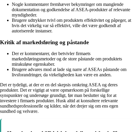
Nogle kommentarer fremhæver bekymringer om manglende
dokumentation og godkendelse af ASEA-produkter af relevante
myndigheder.
Brugere udtrykker tvivl om produktets effektivitet og påpeger, at
hvis det virkelig var så effektivt, ville det være godkendt af
autoriserede instanser.
Kritik af markedsføring og påstande
Der er kommentarer, der betvivler firmaets
markedsføringsmetoder og de store påstande om produktets
mirakuløse egenskaber.
Brugere advares mod at lade sig narre af ASEAs påstande om
livsforandringer, da virkeligheden kan være en anden.
Det er tydeligt, at der er en del skepsis omkring ASEA og deres
produkter. Det er vigtigt at være opmærksom på forskellige
synspunkter og undersøge grundigt, før man beslutter sig for at
investere i firmaets produkter. Husk altid at konsultere relevante
sundhedsprofessionelle og kilder, når det drejer sig om ens egen
sundhed og velvære.