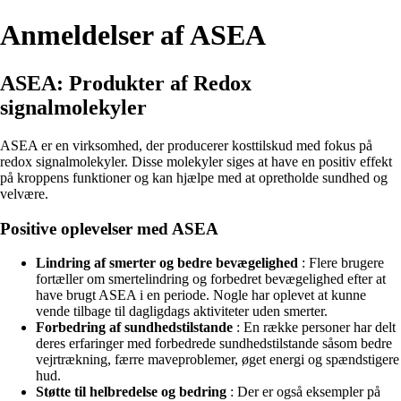
Anmeldelser af ASEA
ASEA: Produkter af Redox
signalmolekyler
ASEA er en virksomhed, der producerer kosttilskud med fokus på
redox signalmolekyler. Disse molekyler siges at have en positiv effekt
på kroppens funktioner og kan hjælpe med at opretholde sundhed og
velvære.
Positive oplevelser med ASEA
Lindring af smerter og bedre bevægelighed
: Flere brugere
fortæller om smertelindring og forbedret bevægelighed efter at
have brugt ASEA i en periode. Nogle har oplevet at kunne
vende tilbage til dagligdags aktiviteter uden smerter.
Forbedring af sundhedstilstande
: En række personer har delt
deres erfaringer med forbedrede sundhedstilstande såsom bedre
vejrtrækning, færre maveproblemer, øget energi og spændstigere
hud.
Støtte til helbredelse og bedring
: Der er også eksempler på