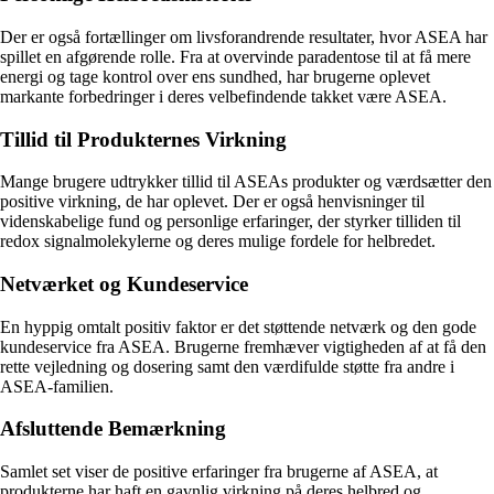
Der er også fortællinger om livsforandrende resultater, hvor ASEA har
spillet en afgørende rolle. Fra at overvinde paradentose til at få mere
energi og tage kontrol over ens sundhed, har brugerne oplevet
markante forbedringer i deres velbefindende takket være ASEA.
Tillid til Produkternes Virkning
Mange brugere udtrykker tillid til ASEAs produkter og værdsætter den
positive virkning, de har oplevet. Der er også henvisninger til
videnskabelige fund og personlige erfaringer, der styrker tilliden til
redox signalmolekylerne og deres mulige fordele for helbredet.
Netværket og Kundeservice
En hyppig omtalt positiv faktor er det støttende netværk og den gode
kundeservice fra ASEA. Brugerne fremhæver vigtigheden af at få den
rette vejledning og dosering samt den værdifulde støtte fra andre i
ASEA-familien.
Afsluttende Bemærkning
Samlet set viser de positive erfaringer fra brugerne af ASEA, at
produkterne har haft en gavnlig virkning på deres helbred og