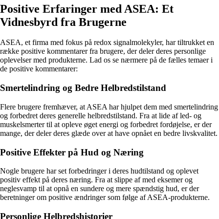
Positive Erfaringer med ASEA: Et
Vidnesbyrd fra Brugerne
ASEA, et firma med fokus på redox signalmolekyler, har tiltrukket en
række positive kommentarer fra brugere, der deler deres personlige
oplevelser med produkterne. Lad os se nærmere på de fælles temaer i
de positive kommentarer:
Smertelindring og Bedre Helbredstilstand
Flere brugere fremhæver, at ASEA har hjulpet dem med smertelindring
og forbedret deres generelle helbredstilstand. Fra at lide af led- og
muskelsmerter til at opleve øget energi og forbedret fordøjelse, er der
mange, der deler deres glæde over at have opnået en bedre livskvalitet.
Positive Effekter på Hud og Næring
Nogle brugere har set forbedringer i deres hudtilstand og oplevet
positiv effekt på deres næring. Fra at slippe af med eksemer og
neglesvamp til at opnå en sundere og mere spændstig hud, er der
beretninger om positive ændringer som følge af ASEA-produkterne.
Personlige Helbredshistorier