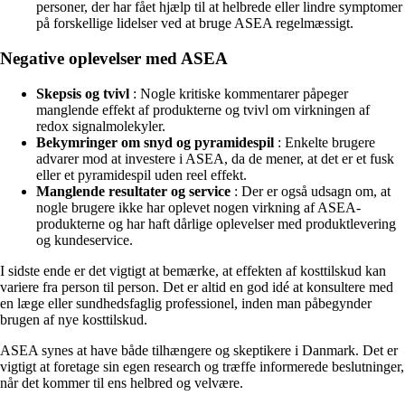
personer, der har fået hjælp til at helbrede eller lindre symptomer
på forskellige lidelser ved at bruge ASEA regelmæssigt.
Negative oplevelser med ASEA
Skepsis og tvivl
: Nogle kritiske kommentarer påpeger
manglende effekt af produkterne og tvivl om virkningen af
redox signalmolekyler.
Bekymringer om snyd og pyramidespil
: Enkelte brugere
advarer mod at investere i ASEA, da de mener, at det er et fusk
eller et pyramidespil uden reel effekt.
Manglende resultater og service
: Der er også udsagn om, at
nogle brugere ikke har oplevet nogen virkning af ASEA-
produkterne og har haft dårlige oplevelser med produktlevering
og kundeservice.
I sidste ende er det vigtigt at bemærke, at effekten af kosttilskud kan
variere fra person til person. Det er altid en god idé at konsultere med
en læge eller sundhedsfaglig professionel, inden man påbegynder
brugen af nye kosttilskud.
ASEA synes at have både tilhængere og skeptikere i Danmark. Det er
vigtigt at foretage sin egen research og træffe informerede beslutninger,
når det kommer til ens helbred og velvære.