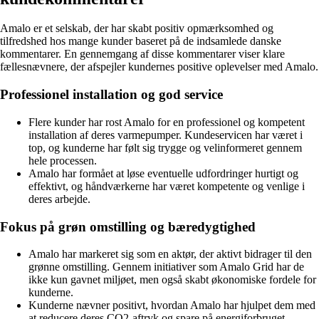
Amalo er et selskab, der har skabt positiv opmærksomhed og
tilfredshed hos mange kunder baseret på de indsamlede danske
kommentarer. En gennemgang af disse kommentarer viser klare
fællesnævnere, der afspejler kundernes positive oplevelser med Amalo.
Professionel installation og god service
Flere kunder har rost Amalo for en professionel og kompetent
installation af deres varmepumper. Kundeservicen har været i
top, og kunderne har følt sig trygge og velinformeret gennem
hele processen.
Amalo har formået at løse eventuelle udfordringer hurtigt og
effektivt, og håndværkerne har været kompetente og venlige i
deres arbejde.
Fokus på grøn omstilling og bæredygtighed
Amalo har markeret sig som en aktør, der aktivt bidrager til den
grønne omstilling. Gennem initiativer som Amalo Grid har de
ikke kun gavnet miljøet, men også skabt økonomiske fordele for
kunderne.
Kunderne nævner positivt, hvordan Amalo har hjulpet dem med
at reducere deres CO2-aftryk og spare på energiforbruget