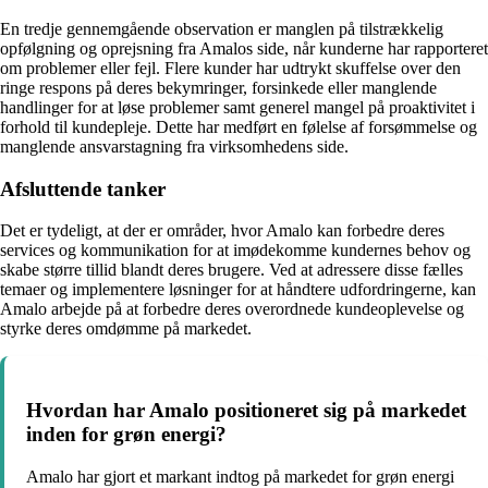
En tredje gennemgående observation er manglen på tilstrækkelig
opfølgning og oprejsning fra Amalos side, når kunderne har rapporteret
om problemer eller fejl. Flere kunder har udtrykt skuffelse over den
ringe respons på deres bekymringer, forsinkede eller manglende
handlinger for at løse problemer samt generel mangel på proaktivitet i
forhold til kundepleje. Dette har medført en følelse af forsømmelse og
manglende ansvarstagning fra virksomhedens side.
Afsluttende tanker
Det er tydeligt, at der er områder, hvor Amalo kan forbedre deres
services og kommunikation for at imødekomme kundernes behov og
skabe større tillid blandt deres brugere. Ved at adressere disse fælles
temaer og implementere løsninger for at håndtere udfordringerne, kan
Amalo arbejde på at forbedre deres overordnede kundeoplevelse og
styrke deres omdømme på markedet.
Hvordan har Amalo positioneret sig på markedet
inden for grøn energi?
Amalo har gjort et markant indtog på markedet for grøn energi