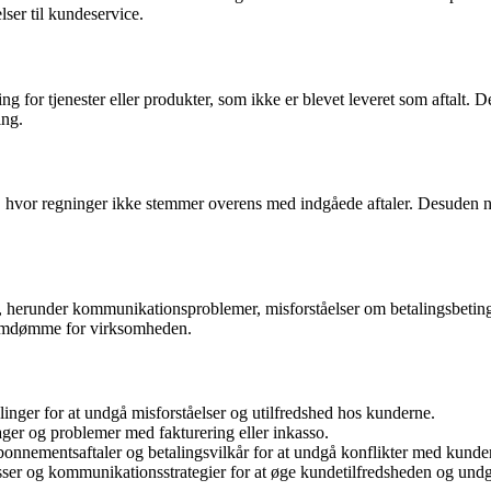
lser til kundeservice.
for tjenester eller produkter, som ikke er blevet leveret som aftalt. 
ing.
 hvor regninger ikke stemmer overens med indgåede aftaler. Desuden n
herunder kommunikationsproblemer, misforståelser om betalingsbetinge
gt omdømme for virksomheden.
nger for at undgå misforståelser og utilfredshed hos kunderne.
ger og problemer med fakturering eller inkasso.
abonnementsaftaler og betalingsvilkår for at undgå konflikter med kunde
sser og kommunikationsstrategier for at øge kundetilfredsheden og und