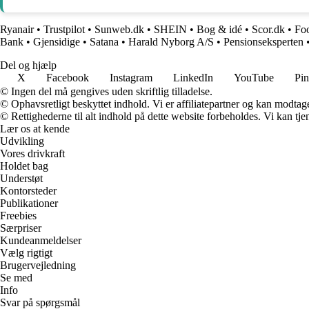
Ryanair
•
Trustpilot
•
Sunweb.dk
•
SHEIN
•
Bog & idé
•
Scor.dk
•
Fo
Bank
•
Gjensidige
•
Satana
•
Harald Nyborg A/S
•
Pensionseksperten
Del og hjælp
X
Facebook
Instagram
LinkedIn
YouTube
Pin
© Ingen del må gengives uden skriftlig tilladelse.
© Ophavsretligt beskyttet indhold. Vi er affiliatepartner og kan modtag
© Rettighederne til alt indhold på dette website forbeholdes. Vi kan t
Lær os at kende
Udvikling
Vores drivkraft
Holdet bag
Understøt
Kontorsteder
Publikationer
Freebies
Særpriser
Kundeanmeldelser
Vælg rigtigt
Brugervejledning
Se med
Info
Svar på spørgsmål