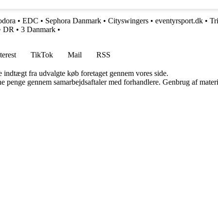
odora
•
EDC
•
Sephora Danmark
•
Cityswingers
•
eventyrsport.dk
•
Tr
•
DR
•
3 Danmark
•
terest
TikTok
Mail
RSS
e indtægt fra udvalgte køb foretaget gennem vores side.
jene penge gennem samarbejdsaftaler med forhandlere. Genbrug af materi