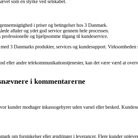
ævet som en styrke ved selskabet.
g gennemsigtighed i priser og betingelser hos 3 Danmark.
ede aftaler og ydet god service gennem hele processen.
s professionelle og hjælpsomme tilgang til kundeservice.
ed med 3 Danmarks produkter, services og kundesupport. Virksomheden s
ånd eller andre telekommunikationstjenester, kan det være værd at overv
esnævnere i kommentarerne
hvor kunder modtager inkassogebyrer uden varsel eller besked. Kundeserv
om forsinkelser eller ændringer i leverancer. Flere kunder oplever fo