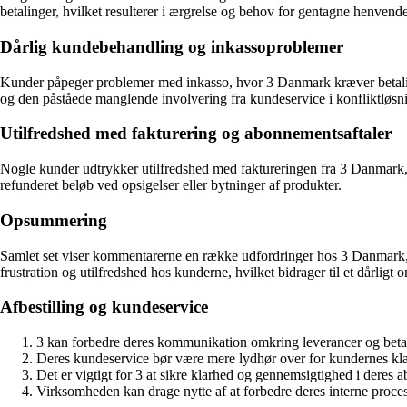
betalinger, hvilket resulterer i ærgrelse og behov for gentagne henvende
Dårlig kundebehandling og inkassoproblemer
Kunder påpeger problemer med inkasso, hvor 3 Danmark kræver betaling 
og den påståede manglende involvering fra kundeservice i konfliktløsn
Utilfredshed med fakturering og abonnementsaftaler
Nogle kunder udtrykker utilfredshed med faktureringen fra 3 Danmark,
refunderet beløb ved opsigelser eller bytninger af produkter.
Opsummering
Samlet set viser kommentarerne en række udfordringer hos 3 Danmark, 
frustration og utilfredshed hos kunderne, hvilket bidrager til et dårli
Afbestilling og kundeservice
3 kan forbedre deres kommunikation omkring leverancer og betali
Deres kundeservice bør være mere lydhør over for kundernes kla
Det er vigtigt for 3 at sikre klarhed og gennemsigtighed i deres 
Virksomheden kan drage nytte af at forbedre deres interne proce