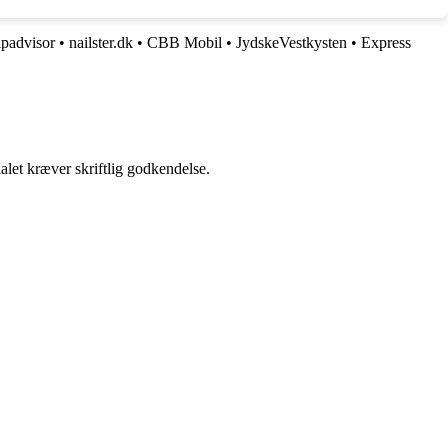
ipadvisor
•
nailster.dk
•
CBB Mobil
•
JydskeVestkysten
•
Express
alet kræver skriftlig godkendelse.