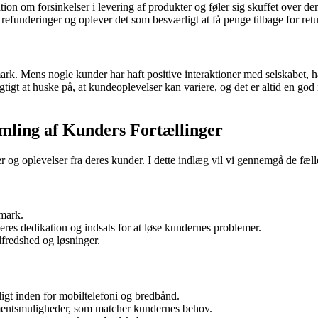
 om forsinkelser i levering af produkter og føler sig skuffet over de
refunderinger og oplever det som besværligt at få penge tilbage for retu
k. Mens nogle kunder har haft positive interaktioner med selskabet, h
tigt at huske på, at kundeoplevelser kan variere, og det er altid en go
mling af Kunders Fortællinger
oplevelser fra deres kunder. I dette indlæg vil vi gennemgå de fælles 
mark.
res dedikation og indsats for at løse kundernes problemer.
lfredshed og løsninger.
ligt inden for mobiltelefoni og bredbånd.
entsmuligheder, som matcher kundernes behov.