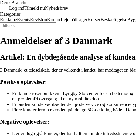
Deres
Branche
Log ind
Tilmeld nu
Nyhedsbrev
Kategorier
Reklame
Events
Revision
Kontor
Lejemål
Lager
Kurser
Beskæftigelse
Byg
Anmeldelser af 3 Danmark
Artikel: En dybdegående analyse af kunde
3 Danmark, et teleselskab, der er velkendt i landet, har modtaget en b
Positive oplevelser:
En kunde roser butikken i Lyngby Storcenter for en heltemodig i
en problemfri overgang til en ny mobiltelefon.
En anden kunde værdsætter den gode service og konkurrencedygti
Flere kunder fremhæver den pålidelige 5G-dækning både i Danma
Negative oplevelser:
Der er dog også kunder, der har haft en mindre tilfredsstillend