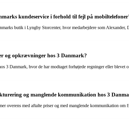
rks kundeservice i forhold til fejl på mobiltelefoner
nmarks butik i Lyngby Storcenter, hvor medarbejdere som Alexander, Dan
taler og opkrævninger hos 3 Danmark?
os 3 Danmark, hvor de har modtaget forhøjede regninger eller blevet op
akturering og manglende kommunikation hos 3 Danm
mer overens med aftalte priser og med manglende kommunikation om fx lev