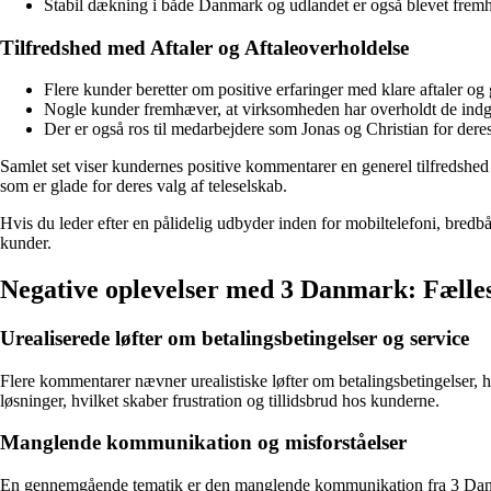
Stabil dækning i både Danmark og udlandet er også blevet fremh
Tilfredshed med Aftaler og Aftaleoverholdelse
Flere kunder beretter om positive erfaringer med klare aftaler o
Nogle kunder fremhæver, at virksomheden har overholdt de indgå
Der er også ros til medarbejdere som Jonas og Christian for dere
Samlet set viser kundernes positive kommentarer en generel tilfredsh
som er glade for deres valg af teleselskab.
Hvis du leder efter en pålidelig udbyder inden for mobiltelefoni, bredb
kunder.
Negative oplevelser med 3 Danmark: Fæll
Urealiserede løfter om betalingsbetingelser og service
Flere kommentarer nævner urealistiske løfter om betalingsbetingelser, 
løsninger, hvilket skaber frustration og tillidsbrud hos kunderne.
Manglende kommunikation og misforståelser
En gennemgående tematik er den manglende kommunikation fra 3 Danmark 